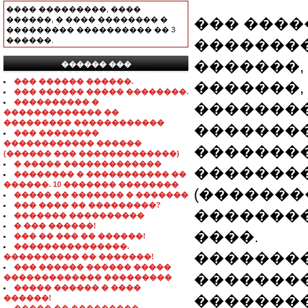
���� ���������, ����
������, � ���� �������� �
��� ����
��������� ���������� �� 3
������.
�������
�������,
������ ���
���������������
��� ������ ������.
�������,
��� ������ ����� ��������.
���������� �
�������
������������� ��
��������� ������������
�������
��� ��������
������������ ������
��������
(������ ��� �������������)
� ����� �������������
��������
�������� � ����������� ��
������. 10 ������� ��������
(�������
����� �� ������� � �������
��� ���� �� ���������?
�������
������� ����������
� ��� ������!
����.
��� �� ��� �� ������!
���������������.
��������
���������� �� �������!
��� ������ ������ �����
��������
������������� ���������
����� ������ � ����
���������
������!