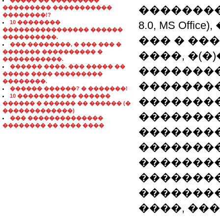
����� �� ���������
��������
��������� �����������
��������!?
10 ��������
8.0, MS Off
���������������� ������
����������.
��� � ���
��� ��������, � ��� ��� �
������� ���������� �
����, �(�)
�����������.
������ ����. ��� ����� ��
��������
����� ���� ���������
��������.
��������
������ ������? � �������!
10 ����������� ������
�������
������ � ������ �� ������ (�
�������������)
��������
��� ��������������
�������� �� ���� ����
�������
��������
�������
��������
�������
����, ����