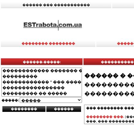
������ ��� �����������
�������� ��������
�����
������.�����:
����������
������ � 
���������
���������
�����:
��� �������� ���
�������� ���.
(��
���, ��� ��������