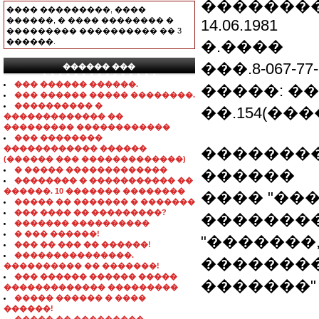
�������
���� ���������, ����
������, � ���� �������� �
14.06.1981
��������� ���������� �� 3
������.
�.����
���.8-067-77-
������ ���
���������������
��� ������ ������.
�����: ��
��� ������ ����� ��������.
���������� �
��.154(���
������������� ��
��������� ������������
��� ��������
������������ ������
��������
(������ ��� �������������)
� ����� �������������
������
�������� � ����������� ��
������. 10 ������� ��������
���� "���
����� �� ������� � �������
��� ���� �� ���������?
�������
������� ����������
� ��� ������!
"�������
��� �� ��� �� ������!
���������������.
��������
���������� �� �������!
��� ������ ������ �����
�������"
������������� ���������
����� ������ � ����
������!