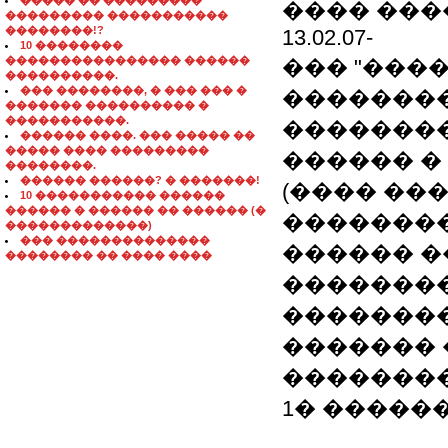
����� �� ���������
���� ���
��������� �����������
��������!?
13.02.07-
10 ��������
���������������� ������
��� "���
����������.
��� ��������, � ��� ��� �
��������
������� ���������� �
�����������.
�������
������ ����. ��� ����� ��
����� ���� ���������
������ �
��������.
������ ������? � �������!
(���� ��
10 ����������� ������
������ � ������ �� ������ (�
��������
�������������)
��� ��������������
������ �
�������� �� ���� ����
��������
�������
������� 
�������
1� ������