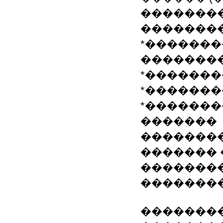
��������
��������
*�������
��������
*�������
*�������
*�������
�������
��������
������� 
����������
�������
�������