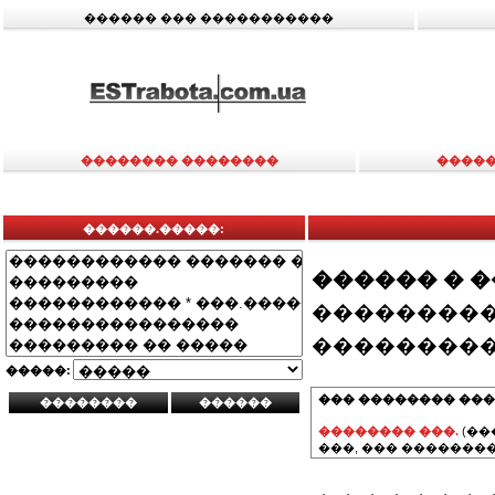
������ ��� �����������
�������� ��������
�����
������.�����:
������ � 
���������
���������
�����:
��� �������� ���
�������� ���.
(��
���, ��� ��������