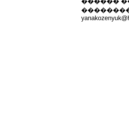
������ �
�������
yanakozenyuk@h