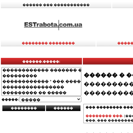
������ ��� �����������
�������� ��������
�����
������.�����:
������ � 
���������
���������
�����:
��� �������� ���
�������� ���.
(��
���, ��� ��������