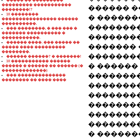
����� �� ���������
��������� �����������
������ �
��������!?
10 ��������
� ������
���������������� ������
����������.
�������
��� ��������, � ��� ��� �
������� ���������� �
��������
�����������.
������ ����. ��� ����� ��
�������
����� ���� ���������
��������.
�������
������ ������? � �������!
10 ����������� ������
� ������
������ � ������ �� ������ (�
�������������)
�������
��� ��������������
�������� �� ���� ����
��������
��������
��������
�������
��������
� �����