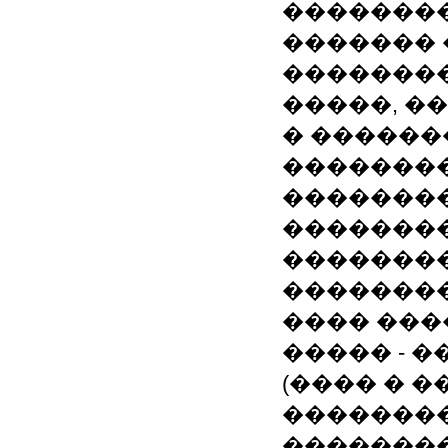
��������
�������
�������
�����, �
� ������
��������
�������
��������
��������
��������
���� ���
����� - �
(���� � �
��������
��������