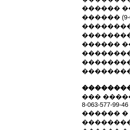
������ ��
������ (9-00 
��������
�������� -
������ �
�������
�������
��������
��������
��� ���
8-063-577-99-46
������ �
��������