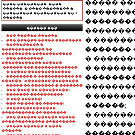
����� ��
���� ���������, ����
������, � ���� �������� �
��������
��������� ���������� �� 3
������.
��������
������ ���
�������
���������������
��� ������ ������.
� ������
��� ������ ����� ��������.
���������� �
������� 
������������� ��
��������� ������������
� ������
��� ��������
������������ ������
� ������
(������ ��� �������������)
� ����� �������������
��������
�������� � ����������� ��
������. 10 ������� ��������
��������
����� �� ������� � �������
��� ���� �� ���������?
� ������
������� ����������
� ��� ������!
��� �� ��� �� ������!
������;
���������������.
���������� �� �������!
� ������
��� ������ ������ �����
������������� ���������
� ������
����� ������ � ����
������!
��������