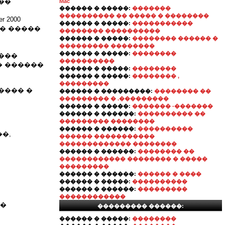
��
Mac
������ � �����:
�������
���������� �� ����� � ��������
 2000
������ � �����:
�����������
�� �����
�������� ����������
������ � �����:
�������� ������ �
��������� ��������
������ � �����:
��������
���
����������
� ������
������ � �����:
��������
������ � �����:
�������� ,
���������
���� �
������ � ���������:
�������� ��
��������� � .���������
������ � �����:
������� -�������
������ � ������:
���������� ��
��������� ��������
������ � ������:
����������
�,
������ �����������
������������� ��������
������ � ������:
�������� ��
������������ �������� � �����
���������
������ � ������:
������ � ����
������ � �����:
����������
������ � ������:
���������
������������
��
��������� ������:
������ � �����:
��������