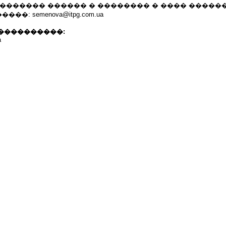
�������� ������ � �������� � ���� �����
�����: semenova@itpg.com.ua
����������:
a