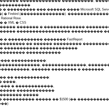
������� ������������� ����������, ����
����������
 ��������� ��� ������ ���� Microsoft SQL Server
 � Firebird (��������������). ������������
tional Rose.
� XML � CSS
������ ������� � ������������� �������
������ ����������������� ���������� �
 � ����������� ������� FastReport
��������� �� ������ ��������� ��������
�� ����������� ������������
��������� �����������
���� �����������:
�������������, ��������������, �������
���������, ������ �������� � �������.
�� �� �����������:
 ����,
���� � ������������,
������ ������������
�������� �����
 ���������� ����� �� $1500 (�� ���������
��)