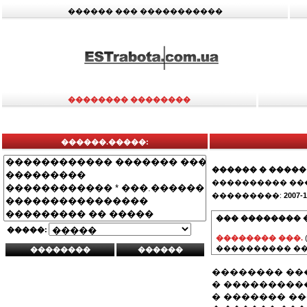
������ ��� �����������
�������� ��������
������.�����:
������ � �����
���������� ��
���������:
2007-1
��� �������� 
�����:
�������� ���.
���������� ��
�������� ��
� ������������
� ������� ��