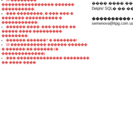
10 ��������
���� ���� �
���������������� ������
Delphi/ SQL� �� �
����������.
��� ��������, � ��� ��� �
������� ���������� �
���������� 
�����������.
semenova@itpg.com.u
������ ����. ��� ����� ��
����� ���� ���������
��������.
������ ������? � �������!
10 ����������� ������ ������
� ������ �� ������ (�
�������������)
��� �������������� ��������
�� ���� ����