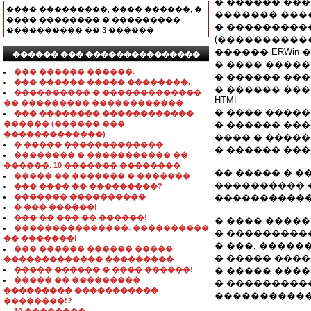
� ������ ��
���� ���������, ���� ������, �
������� ���
���� �������� � ���������
� ���������� �
���������� �� 3 ������.
(�����������)
������ ERWin � Ra
������ ��� ���������������
� ���� ������ 
��� ������ ������.
� ������ ��
��� ������ ����� ��������.
� ������ ��
���������� � �������������
HTML
�� ��������� ������������
� ���� ������
��� �������� ������������
������ (������ ���
� ������ ��
�������������)
���� � ����
� ����� �������������
� ������ ��
�������� � ����������� ��
������. 10 ������� ��������
�� ����� � �
����� �� ������� � �������
���������� 
��� ���� �� ���������?
������� ����������
�����������
� ��� ������!
��� �� ��� �� ������!
� ���� �����
���������������. ����������
� ����������
�� �������!
� ���. �����
��� ������ ������ �����
� ����� ���
������������� ���������
����� ������ � ���� ������!
� ����� ���
����� �� ���������
� ����������
��������� �����������
�����������
��������!?