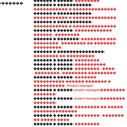
������ � �����:
��������
�������
������ � �����������:
����������� � ��������������
������ � �����������:
����������� � ��������������
������ � �����������:
����������� � ��������������
������ � �����:
������������
������ , ��������
������ � �������:
�������� ��� ,
�������� , �������� �� �������
���������
������ � ���������������:
�������� �� ���������
������ � �����:
��������
������ � �����:
����������
������ � �����:
�������� , ����
-�������� , �������� ���������
������ � �����:
�������
���������� ������ ������� �
���������� , Product manager .
������ � �����:
project manager(��������
�������)
������ � �����:
project manager(��������
�������)
������ � �����:
�������� �� �����
��������������
������ � �����:
�������� , �������
�� ����� ����
������ � �����:
��������