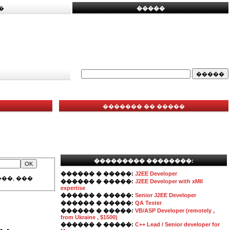
�
�����
������� �� �����
��������� ��������:
������ � �����:
J2EE Developer
��, ���
������ � �����:
J2EE Developer with xMII
expertise
������ � �����:
Senior J2EE Developer
������ � �����:
QA Tester
������ � �����:
VB/ASP Developer (remotely ,
from Ukraine , $1500)
������ � �����:
C++ Lead / Senior developer for