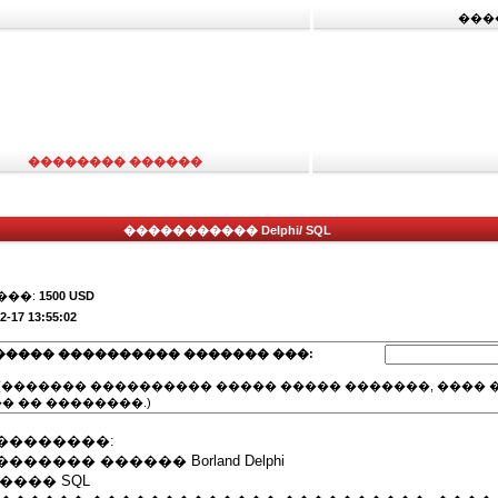
���
�������� ������
����������� Delphi/ SQL
���:
1500 USD
2-17 13:55:02
����� ���������� ������� ���:
(������� ���������� ����� ����� �������, ���� �
� �� ��������.)
��������:
���� ������ Borland Delphi
���� SQL