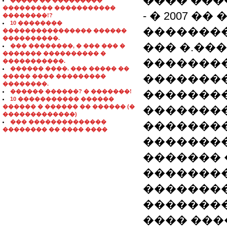
���� ���
����� �� ���������
��������� �����������
- � 2007 
��������!?
10 ��������
��������
���������������� ������
����������.
��� �.��
��� ��������, � ��� ��� �
������� ���������� �
�������
�����������.
������ ����. ��� ����� ��
��������
����� ���� ���������
��������.
������ ������? � �������!
��������
10 ����������� ������
������ � ������ �� ������ (�
��������
�������������)
��� ��������������
�������
�������� �� ���� ����
�������
������� 
��������
��������
��������
���� ���