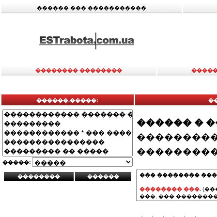
������ ��� �����������
�������� ��������
�����
������.�����:
�
������ � 
���������
���������
�����:
��� �������� ���
�������� ���.
(��
���, ��� ��������