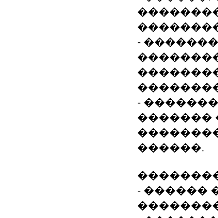
�������
��������
- ������
�������
��������
��������
- ��������
������� 
��������
������.
�������
- ������ ��
�����������