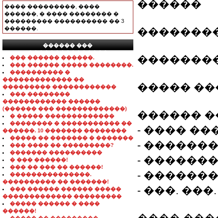
������
���� ���������, ����
������, � ���� �������� �
��������� ���������� �� 3
������.
��������
������ ���
���������������
��������
��� ������ ������.
��� ������ ����� ��������.
���������� �
������������� ��
����� ��
��������� ������������
��� ��������
������������ ������
(������ ��� �������������)
������ 
� ����� �������������
�������� � ����������� ��
- ���� ����
������. 10 ������� ��������
����� �� ������� � �������
- ������
��� ���� �� ���������?
������� ����������
- �������
� ��� ������!
��� �� ��� �� ������!
- ������
���������������.
���������� �� �������!
- ���. ���. (
��� ������ ������ �����
������������� ���������
����� ������ � ����
������!