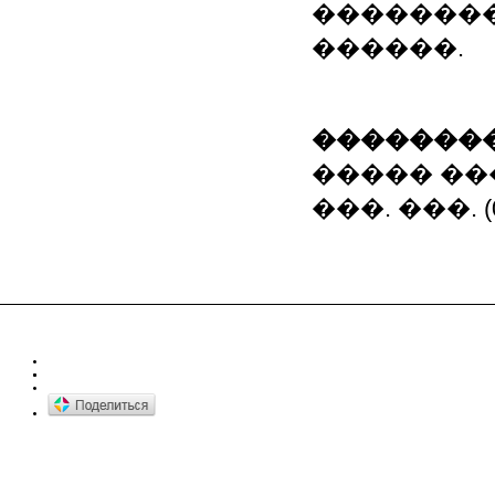
��������
������.
��������
����� ��
���. ���. (0