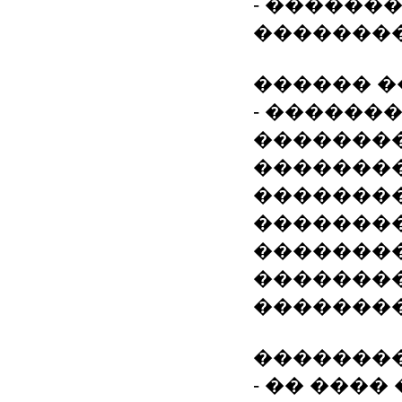
- �������
��������
������ �
- ������
�������
��������
�������
�������
��������
��������
��������
�������
- �� ���