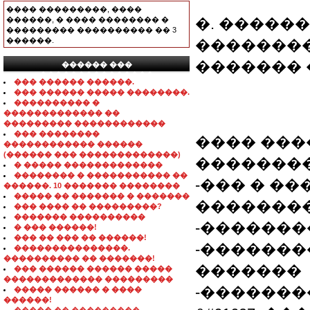
���� ���������, ����
������, � ���� �������� �
�. �����
��������� ���������� �� 3
������.
��������:
������� ���
������ ���
���������������
��� ������ ������.
��� ������ ����� ��������.
���������� �
������������� ��
��������� ������������
��� ��������
���� ���
������������ ������
(������ ��� �������������)
��������
� ����� �������������
�������� � ����������� ��
-��� � ����
������. 10 ������� ��������
����� �� ������� � �������
�������
��� ���� �� ���������?
������� ����������
-�������
� ��� ������!
��� �� ��� �� ������!
-�������
���������������.
���������� �� �������!
�������
��� ������ ������ �����
������������� ���������
-�������
����� ������ � ����
������!