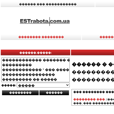
������ ��� �����������
�������� ��������
�����
������.�����:
������ � 
���������
���������
�����:
��� �������� ���
�������� ���.
(��
���, ��� ��������