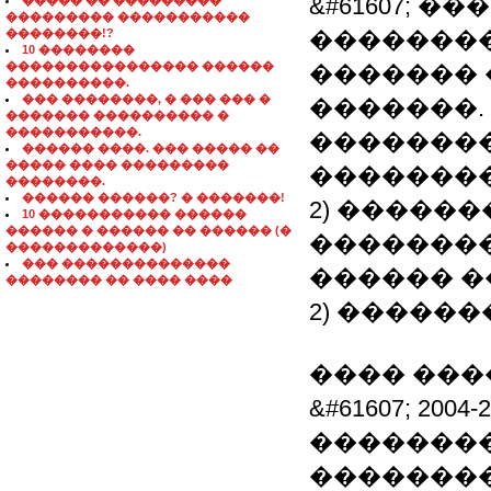
&#61607; 
����� �� ���������
��������� �����������
��������!?
�������
10 ��������
���������������� ������
������� 
����������.
��� ��������, � ��� ��� �
�������.
������� ���������� �
�����������.
��������
������ ����. ��� ����� ��
����� ���� ���������
��������
��������.
������ ������? � �������!
2) �����
10 ����������� ������
������ � ������ �� ������ (�
��������
�������������)
��� ��������������
������ �
�������� �� ���� ����
2) �����
���� ���
&#61607; 20
���������
��������