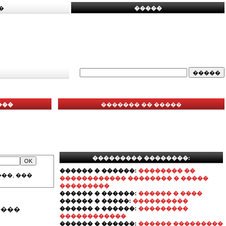
�
�����
���
������� �� �����
��������� ��������:
������ � ������:
�������� ��
��, ���
������������ �������� � �����
���������
������ � ������:
������ � ����
������ � �����:
����������
����
������ � ������:
���������
������������
������ � ������:
������ ���������