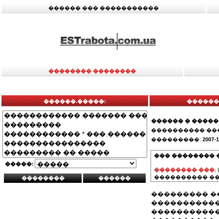
������ ��� �����������
�������� ��������
������.�����:
������
������ � ����
���������� ��
���������:
2007-1
��� �������� 
�����:
�������� ���.
���������� ��
��������� �
�����������
�����������