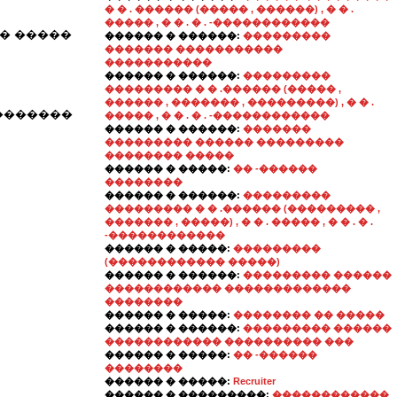
� � . ������ (����� , ������) , � � .
����� , � � . � . -������������
�� �����
������ � ������:
���������
������� �����������
�����������
������ � ������:
���������
��������� � � .������ (����� ,
������ , ������� , ���������) , � � .
�������
����� , � � . � . -������������
������ � ������:
�������
��������� ������ ���������
�������� �����
������ � �����:
�� -������
��������
������ � ������:
���������
��������� � � .������ (��������� ,
������� , �����) , � � . ����� , � � . � .
-������������
������ � �����:
���������
(������������ �����)
������ � ������:
��������� ������
������������ �������������
��������
������ � �����:
�������� �� �����
������ � ������:
��������� ������
������������ ���������� ���
������ � �����:
�� -������
��������
������ � �����:
Recruiter
������ � ���������:
������������