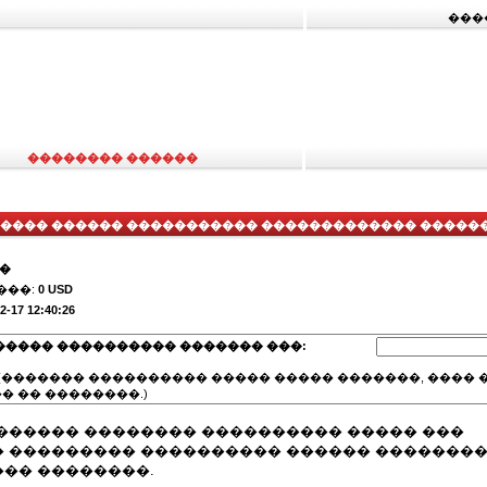
���
�������� ������
���� ������ ����������� ������������� �����
��
���:
0 USD
2-17 12:40:26
����� ���������� ������� ���:
(������� ���������� ����� ����� �������, ���� �
� �� ��������.)
������ �������� ���������� ����� ���
 ��������� ���������� ������ �������
�� ��������.