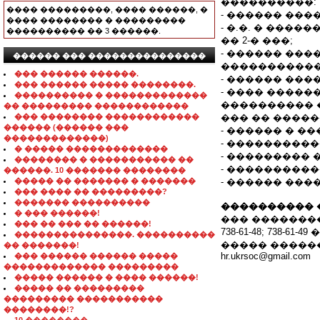
����������:
���� ���������, ���� ������, �
- ������ ��
���� �������� � ���������
- �.�. � ���
���������� �� 3 ������.
�� 2-� ���;
- ������ ��
������ ��� ���������������
�����������
��� ������ ������.
- ������ ���
��� ������ ����� ��������.
- ���� ����
���������� � �������������
���������� 
�� ��������� ������������
��� �������� ������������
��� �� �����
������ (������ ���
- ������ � �
�������������)
- ����������
� ����� �������������
- ���������
�������� � ����������� ��
- ����������
������. 10 ������� ��������
����� �� ������� � �������
- ������ ���
��� ���� �� ���������?
������� ����������
���������� 
� ��� ������!
��� �������
��� �� ��� �� ������!
738-61-48; 738-61-49 
���������������. ����������
����� �����
�� �������!
hr.ukrsoc@gmail.com
��� ������ ������ �����
������������� ���������
����� ������ � ���� ������!
����� �� ���������
��������� �����������
��������!?