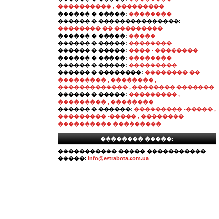
���������� , ���������
������ � �����:
��������
������ � ���������������:
�������� �� ���������
������ � �����:
�����
������ � �����:
��������
������ � �����:
���� - ��������
������ � �����:
��������
������ � �����:
���������
������ � ��������:
�������� ��
��������� , �������� ,
������������� , �������� �������
������ � �����:
��������� ,
��������� , ��������
������ � ������:
��������� -����� ,
��������� -����� , ��������
���������� ���������
�������� �����:
����������� ����� �����������
�����:
info@estrabota.com.ua