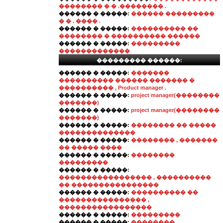
�������� � � .�������� .
������ � �����:
������ ���������
� � . ���� .
������ � �����:
���������� ��
�������� � ���������� ������
������ � �����:
���������
�������������
��������� ������:
������ � �����:
�������
���������� ������ ������� �
���������� , Product manager .
������ � �����:
project manager(��������
�������)
������ � �����:
project manager(��������
�������)
������ � �����:
�������� �� �����
��������������
������ � �����:
�������� , �������
�� ����� ����
������ � �����:
��������
���������
������ � �����:
����������������� , ����������
�� ����������������
������ � �����:
���������� ��
���������������� ,
�����������������
������ � �����:
���������
������ � �����:
��������