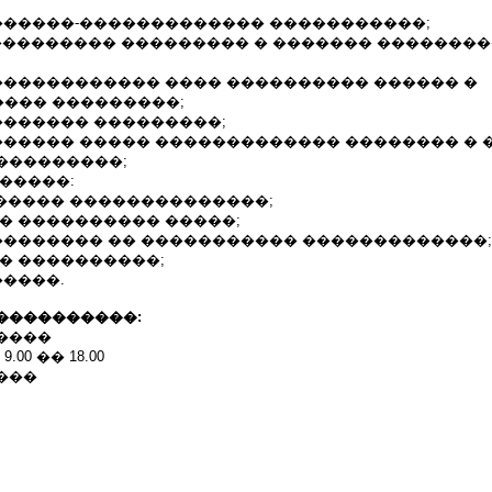
�������-������������� �����������;
����������� ��������� � ������� �������
������������� ���� ���������� ������ �
��� ���������;
������� ���������;
������� ����� ������������� �������� � 
���������;
�����:
������ ��������������;
� ���������� �����;
 �������� �� ����������� �������������;
� ����������;
�����.
����������:
����
� 9.00 �� 18.00
���