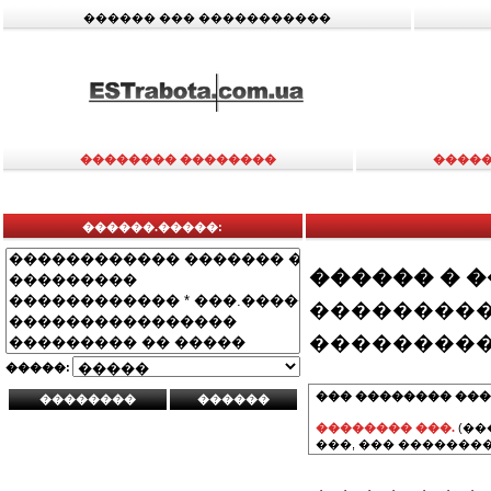
������ ��� �����������
�������� ��������
�����
������.�����:
������ � 
���������
���������
�����:
��� �������� ���
�������� ���.
(��
���, ��� ��������