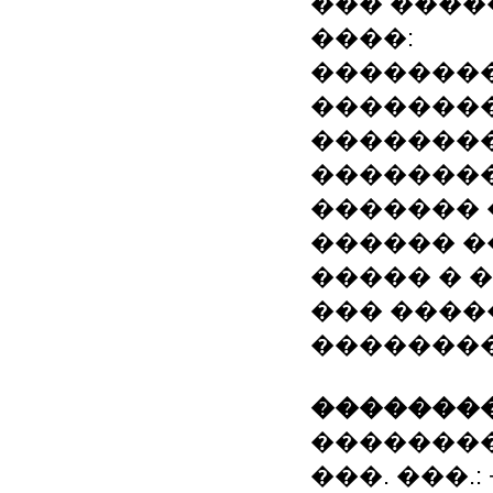
��� ����
����:
��������
��������
��������
�������
������� 
������ �
����� � 
��� ����
��������
��������
��������
���. ���.: +3