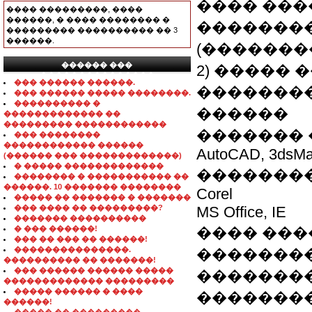
���� ������
���� ���������, ����
������, � ���� �������� �
��������
��������� ���������� �� 3
������.
(�������
������ ���
2) �����
���������������
��� ������ ������.
��������
��� ������ ����� ��������.
���������� �
������
������������� ��
��������� ������������
������� 
��� ��������
������������ ������
AutoCAD, 3dsMa
(������ ��� �������������)
� ����� �������������
����������
�������� � ����������� ��
������. 10 ������� ��������
Corel
����� �� ������� � �������
��� ���� �� ���������?
MS Office, IE
������� ����������
� ��� ������!
���� ���
��� �� ��� �� ������!
���������������.
��������
���������� �� �������!
��� ������ ������ �����
��������
������������� ���������
����� ������ � ����
�������
������!