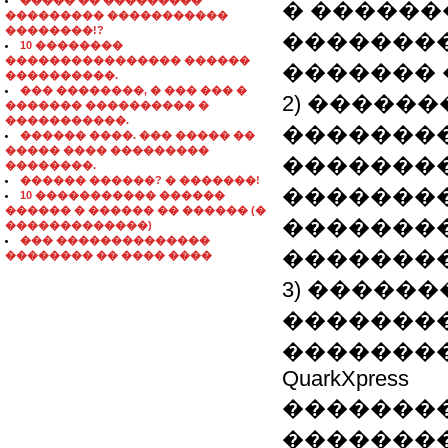
����� �� ���������
� ������
��������� �����������
��������!?
�������
10 ��������
���������������� ������
������� 
����������.
��� ��������, � ��� ��� �
2) �����
������� ���������� �
�����������.
��������
������ ����. ��� ����� ��
����� ���� ���������
��������
��������.
������ ������? � �������!
��������
10 ����������� ������
������ � ������ �� ������ (�
��������
�������������)
��� ��������������
��������
�������� �� ���� ����
3) �����
��������
�����������
QuarkXpress
��������
�������