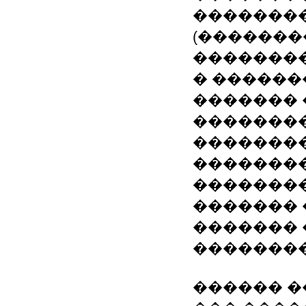
��������
(�������
�������
� ������
�������
��������
��������
��������
�������
������� 
�������
��������
������ �