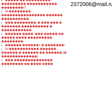
����� �� ���������
2372006@mail.r
��������� �����������
��������!?
10 ��������
���������������� ������
����������.
��� ��������, � ��� ��� �
������� ���������� �
�����������.
������ ����. ��� ����� ��
����� ���� ���������
��������.
������ ������? � �������!
10 ����������� ������
������ � ������ �� ������ (�
�������������)
��� ��������������
�������� �� ���� ����