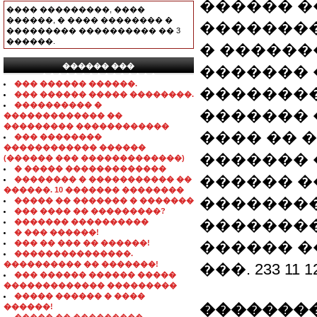
������ �
���� ���������, ����
������, � ���� �������� �
��������
��������� ���������� �� 3
������.
� ������
������ ���
������� 
���������������
��� ������ ������.
��������
��� ������ ����� ��������.
���������� �
������� 
������������� ��
��������� ������������
���� �� 
��� ��������
������������ ������
������� 
(������ ��� �������������)
� ����� �������������
������ �
�������� � ����������� ��
������. 10 ������� ��������
��������
����� �� ������� � �������
��� ���� �� ���������?
�������� 
������� ����������
� ��� ������!
��� �� ��� �� ������!
������ �� e-
���������������.
���������� �� �������!
���. 233 11 12,
��� ������ ������ �����
������������� ���������
����� ������ � ����
��������
������!