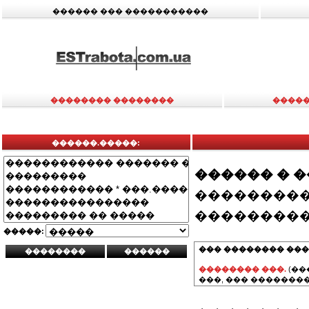
������ ��� �����������
�������� ��������
�����
������.�����:
������ � 
���������
���������
�����:
��� �������� ���
�������� ���.
(��
���, ��� ��������