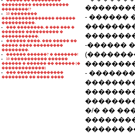
����� �� ���������
��������� �����������
����������
��������!?
10 ��������
- ������
���������������� ������
����������.
�������
��� ��������, � ��� ��� �
������� ���������� �
��������
�����������.
������ ����. ��� ����� ��
-������ 
����� ���� ���������
��������.
(�������
������ ������? � �������!
10 ����������� ������
��������
������ � ������ �� ������ (�
�������������)
- ������
��� ��������������
�������� �� ���� ����
�������
�������
��������
�/� �� �
�������
������ �