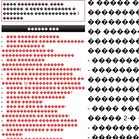
� ����� 
���� ���������, ����
������, � ���� �������� �
�������
��������� ���������� �� 3
������.
��������
������ ���
�� �����
���������������
��� ������ ������.
��������
��� ������ ����� ��������.
���������� �
��������
������������� ��
��������� ������������
- ������
��� ��������
������������ ������
- ������
(������ ��� �������������)
� ����� �������������
�������
�������� � ����������� ��
������. 10 ������� ��������
�������
����� �� ������� � �������
��� ���� �� ���������?
�������
������� ����������
� ��� ������!
��� �� ��� �� ������!
- ���� �
���������������.
���������� �� �������!
����� 2-�
��� ������ ������ �����
������������� ���������
- �������
����� ������ � ����
������!
- ������