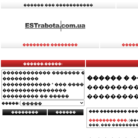
������ ��� �����������
�������� ��������
�����
������.�����:
������ � 
���������
���������
�����:
��� �������� ���
�������� ���.
(��
���, ��� ��������