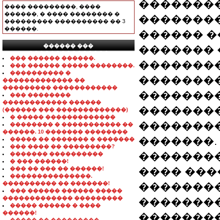
��������
���� ���������, ����
������, � ���� �������� �
��������
��������� ���������� �� 3
������.
������ �
������ ���
������� 
���������������
��� ������ ������.
��������
��� ������ ����� ��������.
���������� �
�������
������������� ��
��������� ������������
��������
��� ��������
������������ ������
��������
(������ ��� �������������)
� ����� �������������
�������
�������� � ����������� ��
������. 10 ������� ��������
�������.
����� �� ������� � �������
��� ���� �� ���������?
�������
������� ����������
� ��� ������!
��� �� ��� �� ������!
���� ��
���������������.
���������� �� �������!
�������
��� ������ ������ �����
������������� ���������
��������
����� ������ � ����
������!
����������