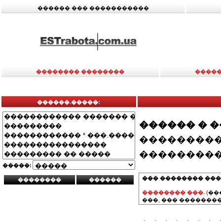
������ ��� �����������
�������� ��������
�����
������.�����:
������ � 
���������
���������
�����:
��� �������� ���
�������� ���.
(��
���, ��� ��������