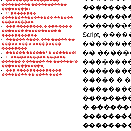
����� �� ���������
��������� �����������
��������
��������!?
10 ��������
�������
���������������� ������
����������.
����������
��� ��������, � ��� ��� �
������� ���������� �
Script, ���
�����������.
������ ����. ��� ����� ��
�������
����� ���� ���������
��������.
�� �����
������ ������? � �������!
10 ����������� ������
��������
������ � ������ �� ������ (�
�������������)
�������
��� ��������������
�������� �� ���� ����
����� � 
��������
�������
� ������
��������
�������