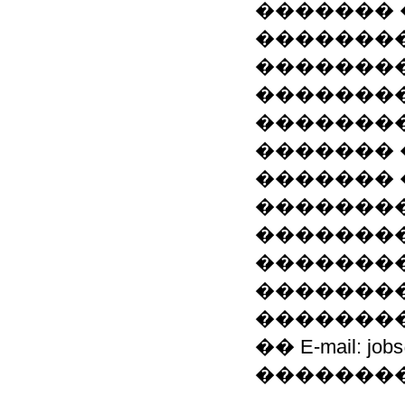
������� 
�������
�������
��������
�������
������� 
�������
��������
��������
��������
�������� (w
�������
�� E-mail: j
��������