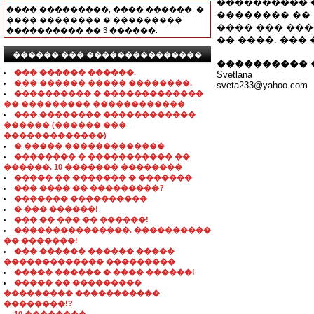
���������� 
���� ���������, ���� ������, �
�������� �� 10
���� �������� � ���������
���� ��� ��
���������� �� 3 ������.
�� ����. ���
������ ��� ���������������
���������� 
��� ������ ������.
Svetlana
��� ������ ����� ��������.
sveta233@yahoo.com
���������� � �������������
�� ��������� ������������
��� �������� ������������
������ (������ ���
�������������)
� ����� �������������
�������� � ����������� ��
������. 10 ������� ��������
����� �� ������� � �������
��� ���� �� ���������?
������� ����������
� ��� ������!
��� �� ��� �� ������!
���������������. ����������
�� �������!
��� ������ ������ �����
������������� ���������
����� ������ � ���� ������!
����� �� ���������
��������� �����������
��������!?