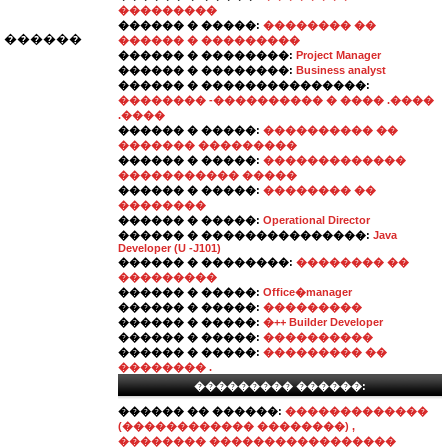
���������
������ � �����:
�������� ��
 ������
������ � ���������
������ � ��������:
Project Manager
������ � ��������:
Business analyst
������ � ���������������:
�������� -���������� � ���� .����
.����
������ � �����:
���������� ��
������� ���������
������ � �����:
�������������
����������� �����
������ � �����:
�������� ��
��������
������ � �����:
Operational Director
������ � ���������������:
Java
Developer (U -J101)
������ � ��������:
�������� ��
���������
������ � �����:
Office�manager
������ � �����:
���������
������ � �����:
�++ Builder Developer
������ � �����:
����������
������ � �����:
��������� ��
�������� .
��������� ������:
������ �� ������:
�������������
(������������ ��������) ,
�������� �����������������