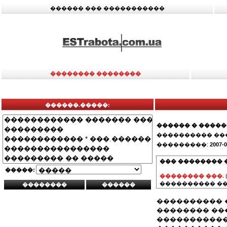
������ ��� �����������
�������� ��������
������.�����:
������ � ����
���������� ��
���������:
2007-0
��� �������� 
�����:
�������� ���.
���������� ��
���������� 
�������� ��
�����������