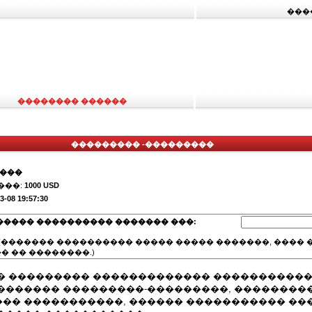
���
�������� ������
��������� -���������
����
���:
1000 USD
3-08 19:57:30
����� ���������� ������� ���:
(������� ���������� ����� ����� �������, ���� �
� �� ��������.)
� ��������� ������������� ����������
������� ���������-���������, ��������
�� �����������, ������ ����������� ��