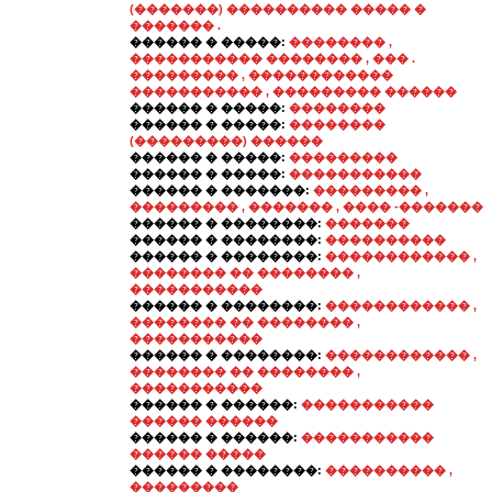
(�������) ���������� ����� �
������� .
������ � �����:
�������� ,
����������� �������� , ��� .
��������� , ������������
����������� , ��������� ������
������ � �����:
��������
������ � �����:
��������
(���������) ������
������ � �����:
���������
������ � �����:
�����������
������ � �������:
��������� ,
��������� , ������� , ���� -�������
������ � ��������:
�������
������ � ��������:
����������
������ � ��������:
������������ ,
�������� �� �������� ,
�����������
������ � ��������:
������������ ,
�������� �� �������� ,
�����������
������ � ��������:
������������ ,
�������� �� �������� ,
�����������
������ � ������:
�����������
������ ������
������ � ������:
�����������
������ �����
������ � ��������:
���������� ,
���������