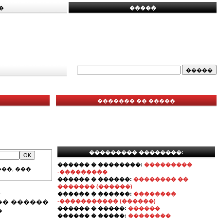
�
�����
������� �� �����
��������� ��������:
������ � ��������:
���������
��, ���
-���������
������ � ������:
�������� ��
������� (������)
�
������ � ������:
��������
�� ������
-����������� (������)
������ � �����:
������
�
������ � �����:
��������