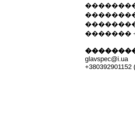
��������
��������
����������
������� +38
��������
glavspec@i.ua
+380392901152 