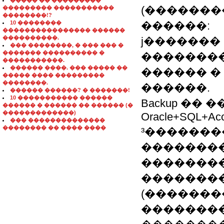
����� �� ���������
(��������
��������� �����������
��������!?
10 ��������
������:
���������������� ������
����������.
ϳ�������
��� ��������, � ��� ��� �
������� ���������� �
���������
�����������.
������ ����. ��� ����� ��
������ � 
����� ���� ���������
��������.
������.
������ ������? � �������!
10 ����������� ������
Backup ��
������ � ������ �� ������ (�
�������������)
Oracle+SQL+Acc
��� ��������������
�������� �� ���� ����
³�������
��������
��������
�������
(��������
��������