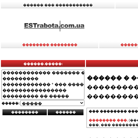
������ ��� �����������
�������� ��������
�����
������.�����:
������ � 
���������
���������
�����:
��� �������� ���
�������� ���.
(��
���, ��� ��������