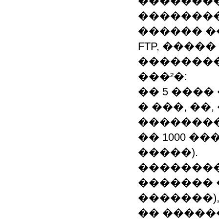
��������
��������
������ �
FTP, ����
��������
���²�:
�� 5 ���
� ���, ��,
��������
�� 1000 �
�����).
��������
������� �
�������)
�� �����