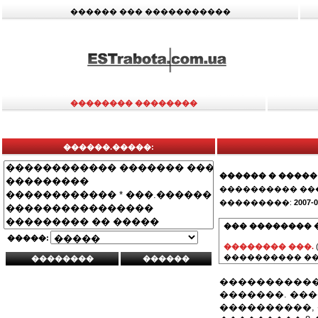
������ ��� �����������
�������� ��������
������.�����:
������ � �����
���������� ��
���������:
2007-0
��� �������� 
�����:
�������� ���.
���������� ��
�����������
�������. ���
����������,