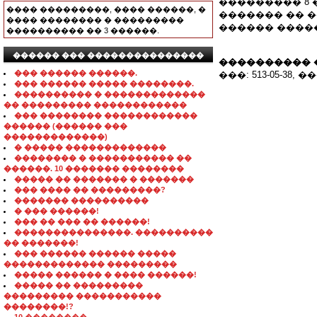
��������� 8 
���� ���������, ���� ������, �
������� �� 
���� �������� � ���������
������ ����
���������� �� 3 ������.
������ ��� ���������������
���������� 
��� ������ ������.
���: 513-05-38, ���
��� ������ ����� ��������.
���������� � �������������
�� ��������� ������������
��� �������� ������������
������ (������ ���
�������������)
� ����� �������������
�������� � ����������� ��
������. 10 ������� ��������
����� �� ������� � �������
��� ���� �� ���������?
������� ����������
� ��� ������!
��� �� ��� �� ������!
���������������. ����������
�� �������!
��� ������ ������ �����
������������� ���������
����� ������ � ���� ������!
����� �� ���������
��������� �����������
��������!?