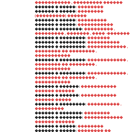
����������� , ��������� ������
������ � �����:
��������
������ � �����:
��������
(���������) ������
������ � �����:
���������
������ � �����:
�����������
������ � �������:
��������� ,
��������� , ������� , ���� -�������
������ � ��������:
�������
������ � ��������:
����������
������ � ��������:
������������ ,
�������� �� �������� ,
�����������
������ � ��������:
������������ ,
�������� �� �������� ,
�����������
������ � ��������:
������������ ,
�������� �� �������� ,
�����������
������ � ������:
�����������
������ ������
������ � ������:
�����������
������ �����
������ � ��������:
���������� ,
���������
������ � �������:
��������
������ � �������:
������������
������ ������
������ � �����:
��������
������ � �����:
�������� ��