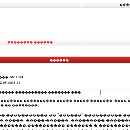
���
�������� ������
������
���:
500 USD
3-08 14:13:21
����� ���������� ������� ���:
(������� ���������� ����� ����� �������, ���� �
� �� ��������.)
� ����������� �� "������" ���������� �
� �����: �����-������, ��������� �������
 �������.���������� ������� � ��������