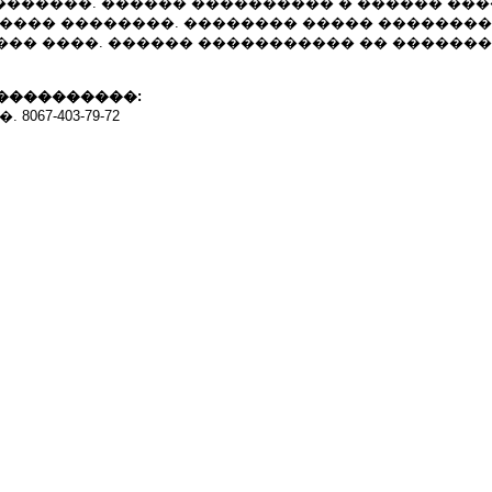
�������. ������ ���������� � ������ ���
����� ��������. �������� ����� ��������
��� ����. ������ ����������� �� �������
����������:
. 8067-403-79-72