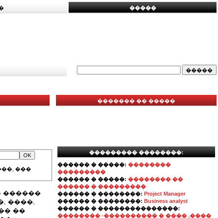
�
�����
������� �� �����
��������� ��������:
������ � �����:
��������
��, ���
���������
������ � �����:
�������� ��
������ � ���������
� ������
������ � ��������:
Project Manager
, ����,
������ � ��������:
Business analyst
������ � ���������������:
�� ��
�������� -���������� � ���� .����