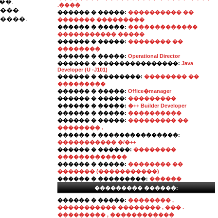
��.
.����
���.
������ � �����:
���������� ��
����.
������� ���������
������ � �����:
�������������
����������� �����
������ � �����:
�������� ��
��������
������ � �����:
Operational Director
������ � ���������������:
Java
Developer (U -J101)
������ � ��������:
�������� ��
���������
������ � �����:
Office�manager
������ � �����:
���������
������ � �����:
�++ Builder Developer
������ � �����:
����������
������ � �����:
��������� ��
�������� .
������ � ���������������:
����������� �/�++
������ � ������:
��������
�������������
������ � �����:
�������� ��
������� (�����������)
������ � ���������:
������
��������� ������:
������ � �����:
�������� ,
����������� �������� , ��� .
��������� , ������������