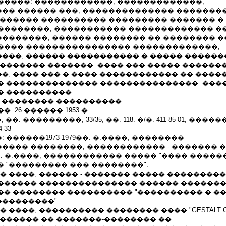
�����: ������������, �������������,
�� ������ ���, �������������� ��������
 ������ ���������� ��������� ������� �
��������, ����������� ������������� �
�������, ������ �������� �� �������� �
���� ���������������� �������������,
���, ������ ����������� � ����� ������
������� �������. ���� ��� ����� ������
�, ���� ��� � ���� ������������ �� ����
� �������������� ���������������. ���
� ����������.
� �������� ����������
 26 ������ 1953 �.
��. ���������, 33/35, ��. 118. �/�. 411-85-01, ��
4 33
������1973-1979��. �.����, ��������
���� ��������, ������������ - ������� 
0�. �.����, ������������ ����� "���� �����
 "��������� ��� ��������".
�. �.����, ������ - ������� ����� ���������
������ ��������������� ������ ������
�� �������� ���������� "���������� � �
��������" .
. �.����, ���������� �������� ���� "GESTALT C
�������� �� �������-�������� ��