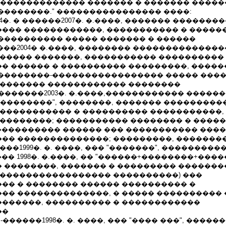
"������������� ������� � ������� �����
��������." ���������������� ����:
04�. � ������2007�. �.����, ������� �������
��� ������������, ����������� � �����
���������� ����� ������� � ������
����2004� �.����, �������� �������������
������ �������, ����������� ����������
� ������ � ���������� ���������, �����
��������-����������������� ����� ���
�������� ������������ ��������
�.-�������2003�. �.����,������������ �����
���������", ��������, ������� ���������
 ����������� � ���������� �����������,
��������; ����������� �������� � ������
 ���������� ������ ��� ����������� ����
�� ��������������; ���������, �������
��1999�. �. ����, ��� "�������", ���������
�� 1998�. �.����, �� "������+��������+����
 ��������, ������� � ��������� �������
(����������������� ����������) ���
�� � �������� ������ ���������� �
�� ��������������, � ����� ���������� 
������, ���������� � ������������
��
.-������1998�. �. ����, ��� "���� ���", ����