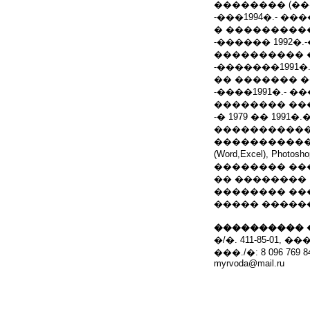
�������� (��
-���1994�.- ��
� ���������
-������ 1992�
���������� 
-�������1991�
�� ������� 
-����1991�.- 
�������� ��
-� 1979 �� 19
�����������
������������ 
(Word,Excel), Photosh
�������� ���
�� ��������
�������� ���
����� �����
���������� 
�/�. 411-85-01,
���./�: 8 096 769 8
myrvoda@mail.ru