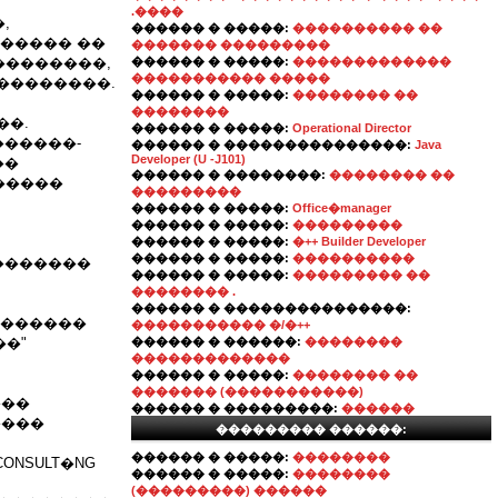
.����
,
������ � �����:
���������� ��
 ����� ��
������� ���������
��������,
������ � �����:
�������������
����������� �����
��������.
������ � �����:
�������� ��
��������
��.
������ � �����:
Operational Director
������-
������ � ���������������:
Java
Developer (U -J101)
��
������ � ��������:
�������� ��
�����
���������
������ � �����:
Office�manager
������ � �����:
���������
������ � �����:
�++ Builder Developer
������ � �����:
����������
����������
������ � �����:
��������� ��
�������� .
������ � ���������������:
�������
����������� �/�++
��"
������ � ������:
��������
�������������
������ � �����:
�������� ��
������� (�����������)
���
������ � ���������:
������
����
��������� ������:
������ � �����:
��������
ONSULT�NG
������ � �����:
��������
(���������) ������