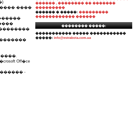
�)
������ , �������� �� �������
������ ����
���������
������ � �����:
���������
������������ ������
�������
����
�������� �����:
",��������
����������� ����� �����������
�����:
info@estrabota.com.ua
���������
����.
oft Off�ce
������ -