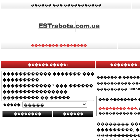
������ ��� �����������
�������� ��������
������.�����:
�������� ,
������ � �����
���������� ��
���������:
2007-0
��� �������� 
�����:
�������� ���.
���������� ��
�������� ���
���������, 
����������� 