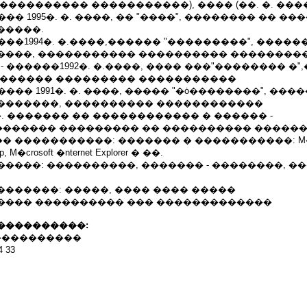
���������� �����������), ���� (��. �. ���
���� 1995�. �. ����, �� "����", �������� �� �
�����.
.-���1994�. �.����,������ "���������", ����
����, ����������� ���������� ��������
.- ������1992�. �.����, ���� ���"�������� �
������� ��������� �����������
������ 1991�. �. ����, ����� "�ȯ��������", ��
�������, ���������� ������������
91�.�. ������� �� ������������ � ������ -
������ ��������� �� ���������� ������
�����������: ������� � �����������: M�cros
op, M�crosoft �nternet Explorer � ��.
����: ����������, ������� - ��������, ��
������: �����, ���� ���� �����
���� ���������� ��� �������������
����������:
 ������������
4 33