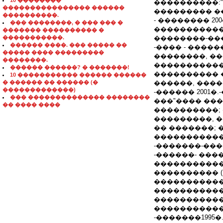
10 ��������
����������:
���������������� ������
��������� �
����������.
- �������� 20
��� ��������, � ��� ��� �
�����������
������� ���������� �
�����������.
��������-��
������ ����. ��� ����� ��
-���� - ����
����� ���� ���������
��������, �
��������.
�����������
������ ������? � �������!
���������� 
10 ����������� ������ ������
� ������ �� ������ (�
������, ���
�������������)
-������ 2001
��� �������������� ��������
���"���� ��
�� ���� ����
����������;
���������, �
�� �������;
�����������
-�������-����
-������- ����
�����������
���������� 
�����������
�����������
�����������
����������
-�������1995�