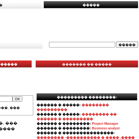
�
�����
������
������� �� �����
��������� ��������:
������ � �����:
��������
��, ���
���������
������ � �����:
�������� ��
������ � ���������
, ���.
������ � ��������:
Project Manager
�����
������ � ��������:
Business analyst
������ � ���������������:
�������� -���������� � ���� .����