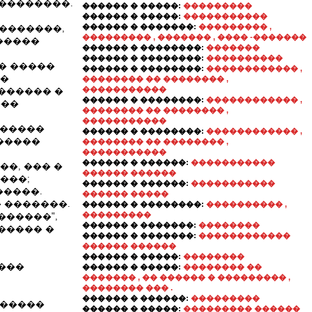
��������.
������ � �����:
���������
������ � �����:
�����������
������ � �������:
��������� ,
��������,
��������� , ������� , ���� -�������
�����
������ � ��������:
�������
������ � ��������:
����������
�� �����
������ � ��������:
������������ ,
 �
�������� �� �������� ,
�����������
������ �
������ � ��������:
������������ ,
���
�������� �� �������� ,
�����������
������
������ � ��������:
������������ ,
�����
�������� �� �������� ,
�����������
������ � ������:
�����������
�, ��� �
������ ������
���;
������ � ������:
�����������
�����.
������ �����
� �������.
������ � ��������:
���������� ,
���������
������",
������ � �������:
��������
����� �
������ � �������:
������������
������ ������
������ � �����:
��������
���
������ � �����:
�������� ��
������� , �� ������ � ��������� ,
�������� ��� .
������ � ������:
���������
�������
������ � �����:
��������� ������