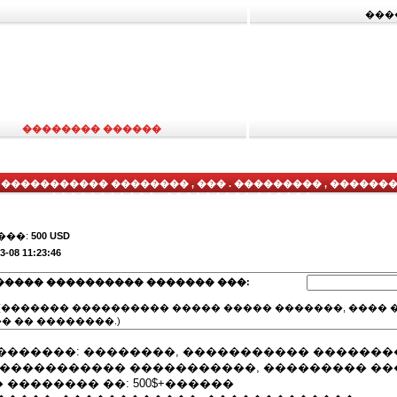
���
�������� ������
 ����������� �������� , ��� . ��������� , ������
����������� , ��������� ������
���:
500 USD
3-08 11:23:46
����� ���������� ������� ���:
(������� ���������� ����� ����� �������, ���� �
� �� ��������.)
������: ��������, ����������� ��������
������������ �����������, ��������� �
�������� ��: 500$+������