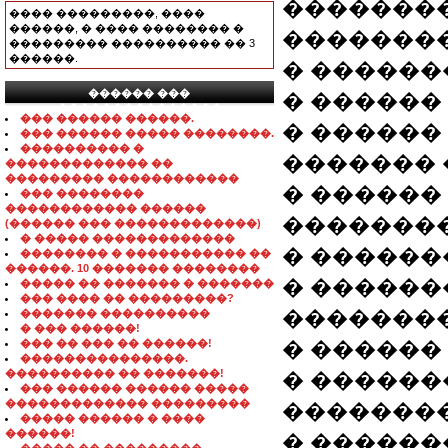
��������
���� ���������, ����
������, � ���� �������� �
��������
��������� ���������� �� 3
������.
� ������� 
������ ���
� ������
���������������
��� ������ ������.
� ������
��� ������ ����� ��������.
���������� �
������� 
������������� ��
��������� ������������
� ������
��� ��������
������������ ������
��������
(������ ��� �������������)
� ����� �������������
� ������
�������� � ����������� ��
������. 10 ������� ��������
� ������
����� �� ������� � �������
��� ���� �� ���������?
��������
������� ����������
� ��� ������!
��� �� ��� �� ������!
� ������
���������������.
���������� �� �������!
� ������
��� ������ ������ �����
������������� ���������
��������
����� ������ � ����
������!
� ������