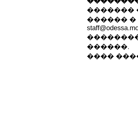
��������
������� �� 
������ �
staff@odessa.mo
��������
������.
���� ������