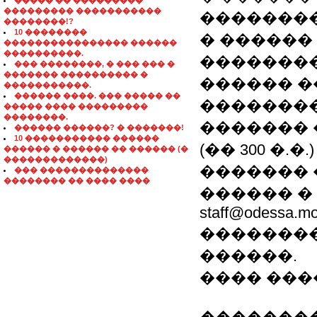
����� �� ���������
��������� �����������
��������
��������!?
10 ��������
� ������
���������������� ������
����������.
��������
��� ��������, � ��� ��� �
������� ���������� �
������ ����
�����������.
������ ����. ��� ����� ��
��������
����� ���� ���������
��������.
������� 
������ ������? � �������!
10 ����������� ������
(�� 300 �.�.)
������ � ������ �� ������ (�
�������������)
������� �� 
��� ��������������
�������� �� ���� ����
������ �
staff@odessa.mo
��������
������.
���� ������