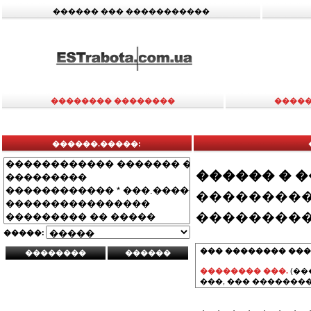
������ ��� �����������
�������� ��������
�����
������.�����:
������ � 
���������
���������
�����:
��� �������� ���
�������� ���.
(��
���, ��� ��������