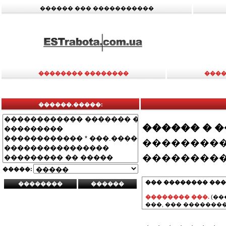
������ ��� �����������
�������� ��������
����
������.�����:
������ � 
���������
���������
�����:
��� �������� ���
�������� ���.
(��
���, ��� ��������