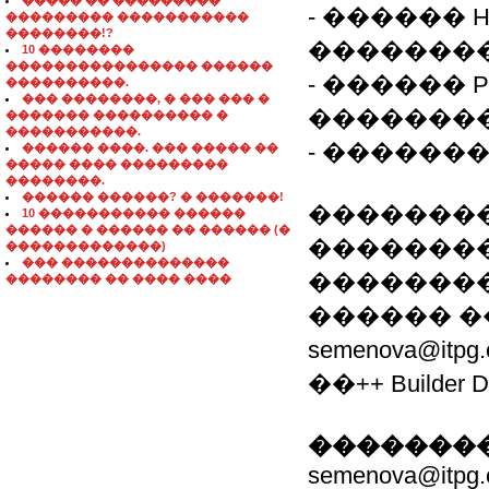
����� �� ���������
- ������ HTML
��������� �����������
��������!?
�������
10 ��������
���������������� ������
- ������ P
����������.
��� ��������, � ��� ��� �
�������
������� ���������� �
�����������.
- ������
������ ����. ��� ����� ��
����� ���� ���������
��������.
������ ������? � �������!
�������� �
10 ����������� ������
������ � ������ �� ������ (�
��������
�������������)
��� ��������������
��������
�������� �� ���� ����
������ �
semenova@it
��++ Builder D
��������
semenova@itpg.