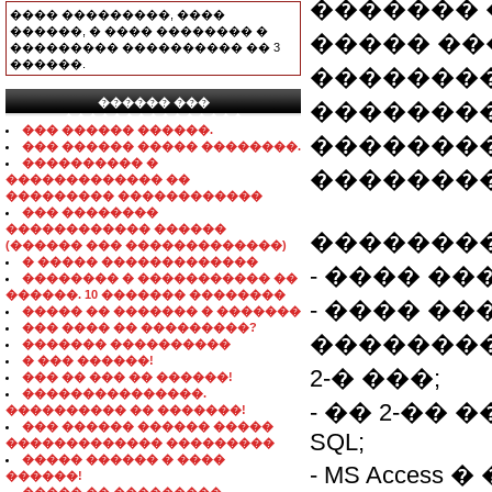
������� 
���� ���������, ����
������, � ���� �������� �
����� ��
��������� ���������� �� 3
������.
��������
������ ���
��������
���������������
��� ������ ������.
�������
��� ������ ����� ��������.
���������� �
����������
������������� ��
��������� ������������
��� ��������
������������ ������
��������
(������ ��� �������������)
� ����� �������������
- ���� ���
�������� � ����������� ��
������. 10 ������� ��������
- ���� �
����� �� ������� � �������
��� ���� �� ���������?
��������� �
������� ����������
� ��� ������!
2-� ���;
��� �� ��� �� ������!
���������������.
- �� 2-�� 
���������� �� �������!
��� ������ ������ �����
SQL;
������������� ���������
����� ������ � ����
- MS Acces
������!