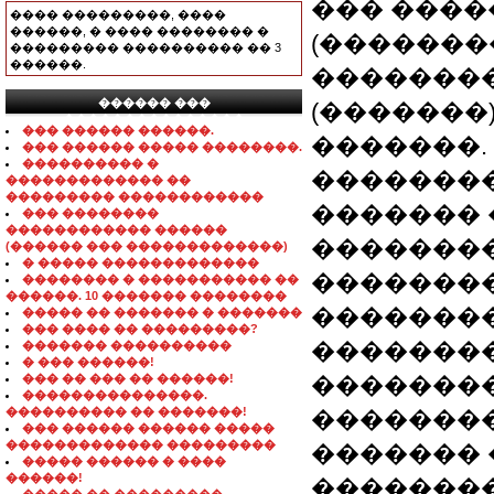
��� ����
���� ���������, ����
������, � ���� �������� �
(�������
��������� ���������� �� 3
������.
�������
������ ���
(�������
���������������
��� ������ ������.
�������.
��� ������ ����� ��������.
���������� �
��������
������������� ��
��������� ������������
������� 
��� ��������
������������ ������
��������
(������ ��� �������������)
� ����� �������������
�������
�������� � ����������� ��
������. 10 ������� ��������
��������
����� �� ������� � �������
��� ���� �� ���������?
�������
������� ����������
� ��� ������!
��� �� ��� �� ������!
��������
���������������.
���������� �� �������!
��������
��� ������ ������ �����
������������� ���������
������� 
����� ������ � ����
������!
�������