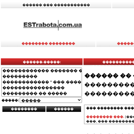
������ ��� �����������
�������� ��������
�����
������.�����:
����������
��������������
������ ��
���������
���������
�����:
��� �������� ���
�������� ���.
(��
���, ��� ��������