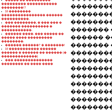
����� �� ���������
��������� �����������
��������
��������!?
10 ��������
��������
���������������� ������
����������.
�������
��� ��������, � ��� ��� �
������� ���������� �
������� 
�����������.
������ ����. ��� ����� ��
������ �
����� ���� ���������
��������.
������� 
������ ������? � �������!
10 ����������� ������
��������
������ � ������ �� ������ (�
�������������)
��������
��� ��������������
�������� �� ���� ����
�������
��������
�������
�������
��������
��������