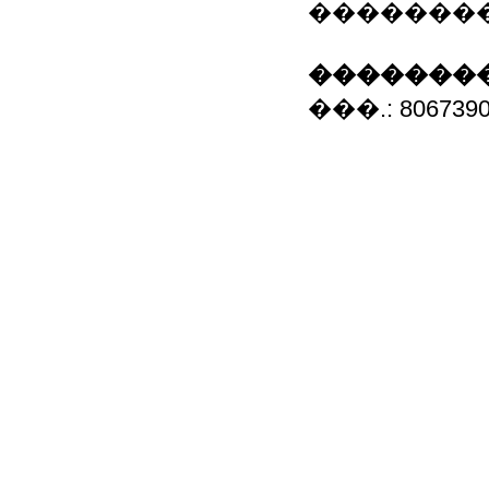
��������
��������
���.: 80673908