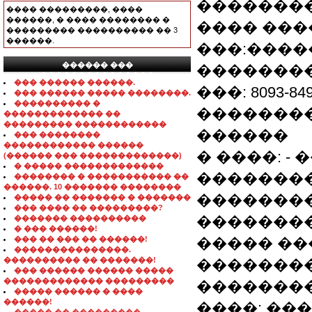
�������
���� ���������, ����
������, � ���� �������� �
���� ����
��������� ���������� �� 3
������.
���:����
������ ���
�������
���������������
��� ������ ������.
���: 8093-849
��� ������ ����� ��������.
���������� �
�������
������������� ��
��������� ������������
������
��� ��������
������������ ������
� ����: -
(������ ��� �������������)
� ����� �������������
�������
�������� � ����������� ��
������. 10 ������� ��������
��������
����� �� ������� � �������
��� ���� �� ���������?
�������
������� ����������
� ��� ������!
��� �� ��� �� ������!
����� ��
���������������.
���������� �� �������!
�������
��� ������ ������ �����
������������� ���������
��������
����� ������ � ����
������!
����: ��