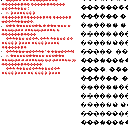
����� �� ���������
��������� �����������
��������
��������!?
10 ��������
������ �
���������������� ������
����������.
������ �
��� ��������, � ��� ��� �
������� ���������� �
�������
�����������.
������ ����. ��� ����� ��
��������
����� ���� ���������
��������.
�����, �
������ ������? � �������!
10 ����������� ������
��������
������ � ������ �� ������ (�
�������������)
����, ���
��� ��������������
�������� �� ���� ����
������, 
��������
��������
������ �
��������
��������