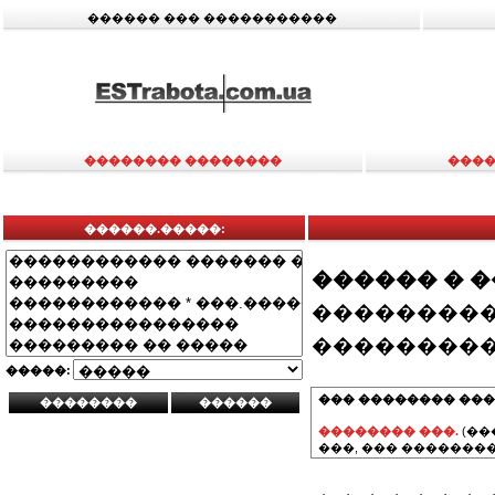
������ ��� �����������
�������� ��������
����
������.�����:
������ � 
���������
���������
�����:
��� �������� ���
�������� ���.
(��
���, ��� ��������