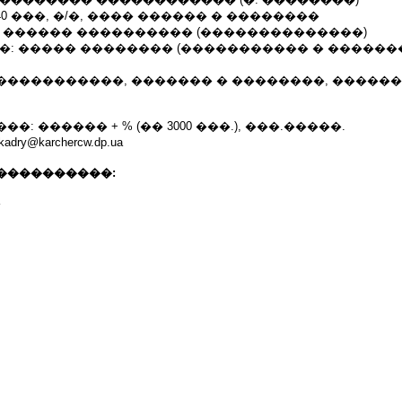
40 ���, �/�, ���� ������ � ��������
� ������ ���������� (��������������)
�: ����� �������� (����������� � ������
�����������, ������� � ��������, �����
: ������ + % (�� 3000 ���.), ���.�����.
kadry@karchercw.dp.ua
����������: