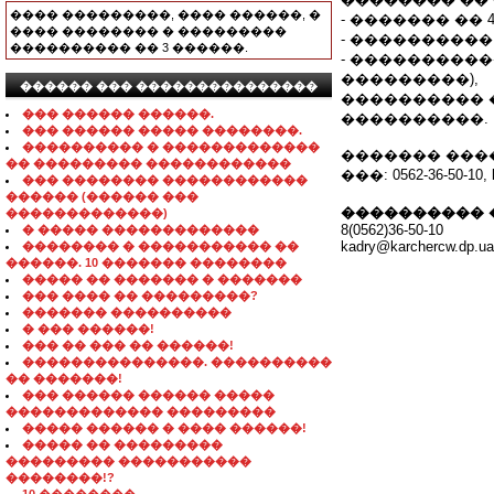
���� ���������, ���� ������, �
- ������� �� 
���� �������� � ���������
- ���������
���������� �� 3 ������.
- ����������
���������),
������ ��� ���������������
���������� 
��� ������ ������.
����������.
��� ������ ����� ��������.
���������� � �������������
������� ������
�� ��������� ������������
���: 0562-36-50-10, 
��� �������� ������������
������ (������ ���
���������� 
�������������)
8(0562)36-50-10
� ����� �������������
kadry@karchercw.dp.ua
�������� � ����������� ��
������. 10 ������� ��������
����� �� ������� � �������
��� ���� �� ���������?
������� ����������
� ��� ������!
��� �� ��� �� ������!
���������������. ����������
�� �������!
��� ������ ������ �����
������������� ���������
����� ������ � ���� ������!
����� �� ���������
��������� �����������
��������!?