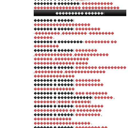
������ � �������:
����������
��������������� ������������
��������� ������:
������ � �����:
������������������
������ � �����:
��������
-�������� ,�������� -��������
������ .
������ � ��������:
�������� ��
��������
������ � �����:
�������
,������������ ,�����������
������ ,�����������
������������� ����
������ � �����:
������� ���������
,��������� ,�������������
�������������
������ � �����:
��������
������ � �����:
���������
�������������
������ � �����:
��� �������
������ � �����������:
������ ,
������� (���� ������)
������ � �����:
���������
����������� �� ��������
������ � �����:
�������� ,
������������
������������������ .
������ � �����:
�������� ��