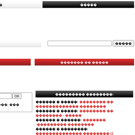
�
�����
������� �� �����
��������� ��������:
������ � �����:
�������� ��
��, ���
������������� ��������
������ � �����:
�������� ��
�������� - �����
������ � ������:
�������
-��������� ��������
������ � ��������:
�������������� �������� (2