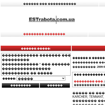
������ ��� �����������
�������� ��������
������.�����:
������ � ����
���������� ��
���������:
2009-0
��� �������� 
�����:
�������� ���.
���������� ��
����� �� ��
KARCHER, TENNANT,
�������� ��
�������� �� 