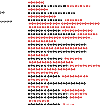
������)
������ � �������:
������ ���
��������
��
������ � �����������:
�����������
������ � ������:
�������
�����
-��������� ��� ���������������
-������������ ������
������ � �����:
������������
������ � �����������:
��������
������������� ����������� ,
����������� .
������ � ���������������:
���������� �������������
������ � ���������������:
��������
������ � ������:
�������
-��������� ��������
������ � ��������:
������������
������ �����\�������
������������
������ � �����:
�������� ��
��������
������ � ���������������:
��������
������ � �����:
��������� .
������ � ��������:
�������
������ � ��������:
�����
-��������
������ � �����:
Ljk;yjcnm