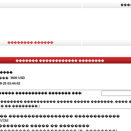
���
�������� ������
������� ������������ ��������
�����
���:
3500 USD
8-25 03:44:02
����� ���������� ������� ���:
(������� ���������� ����� ����� �������, ���� �
� �� ��������.)
��� ����������������� ������������
 VDM
�������� ����� �� ��������:
�������� ������������ (�. ��������)