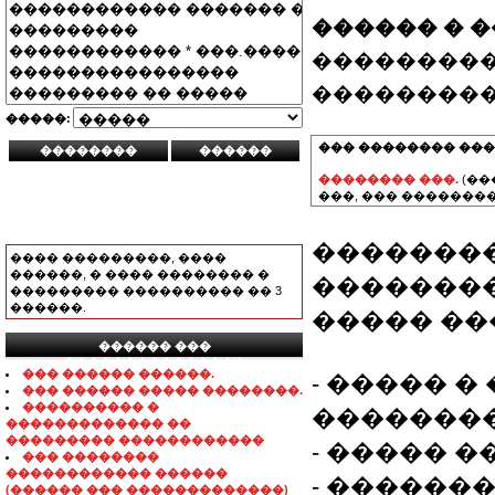
������ � 
���������
���������
�����:
��� �������� ���
�������� ���.
(��
���, ��� ��������
�������
���� ���������, ����
������, � ���� �������� �
��������
��������� ���������� �� 3
������.
����� ��
������ ���
���������������
��� ������ ������.
- ����� 
��� ������ ����� ��������.
���������� �
��������
������������� ��
��������� ������������
- ����� �
��� ��������
������������ ������
- ������
(������ ��� �������������)