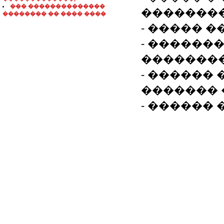
��� ��������������
��������
�������� �� ���� ����
- ����� �
- ������
��������
- ������ 
������� 
- ������