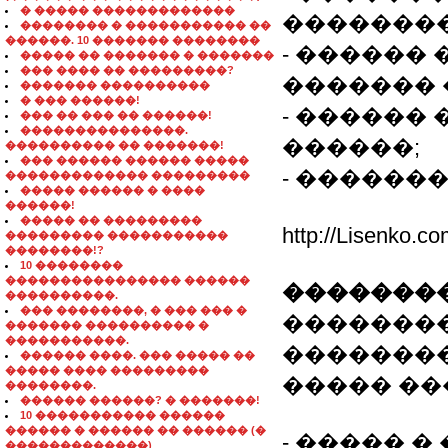
� ����� �������������
��������
�������� � ����������� ��
������. 10 ������� ��������
- ������ 
����� �� ������� � �������
��� ���� �� ���������?
������� 
������� ����������
� ��� ������!
- ������
��� �� ��� �� ������!
���������������.
������;
���������� �� �������!
��� ������ ������ �����
- ������
������������� ���������
����� ������ � ����
������!
����� �� ���������
http://Lisenko.
��������� �����������
��������!?
10 ��������
���������������� ������
��������
����������.
��� ��������, � ��� ��� �
�������
������� ���������� �
�����������.
��������
������ ����. ��� ����� ��
����� ���� ���������
����� ��
��������.
������ ������? � �������!
10 ����������� ������
������ � ������ �� ������ (�
- ����� 
�������������)