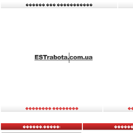
������ ��� �����������
�������� ��������
�
������.�����:
������