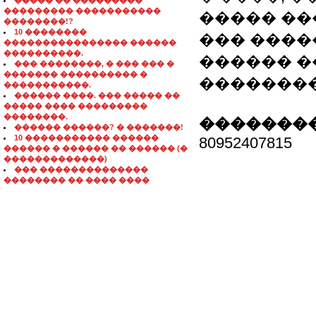
����� �� ���������
��������� �����������
����� ��
��������!?
10 ��������
��� ����
���������������� ������
����������.
������ �
��� ��������, � ��� ��� �
������� ���������� �
��������
�����������.
������ ����. ��� ����� ��
����� ���� ���������
��������.
��������
������ ������? � �������!
10 ����������� ������
80952407815
������ � ������ �� ������ (�
�������������)
��� ��������������
�������� �� ���� ����