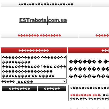
������ ��� �����������
�������� ��������
�����
������.�����:
���
������ � 
���������
���������
�����:
��� �������� ���
�������� ���.
(��
���, ��� ��������