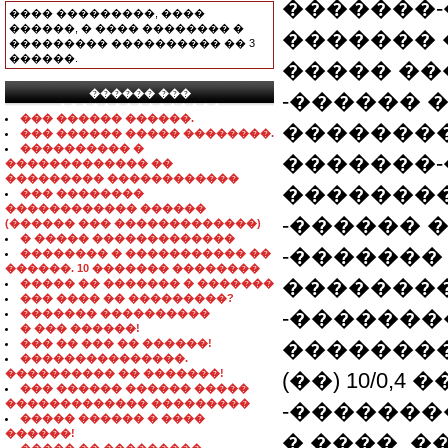
�������-
���� ���������, ����
������, � ���� �������� �
������� 
��������� ���������� �� 3
������.
����� ��
������ ���
-������ 
���������������
��� ������ ������.
�������
��� ������ ����� ��������.
���������� �
�������
������������� ��
��������� ������������
��������
��� ��������
������������ ������
-������ 
(������ ��� �������������)
� ����� �������������
-�������
�������� � ����������� ��
������. 10 ������� ��������
��������
����� �� ������� � �������
��� ���� �� ���������?
-������
������� ����������
� ��� ������!
��� �� ��� �� ������!
�������
���������������.
���������� �� �������!
(��) 10/0,4 
��� ������ ������ �����
������������� ���������
-��������
����� ������ � ����
������!
� ����, 