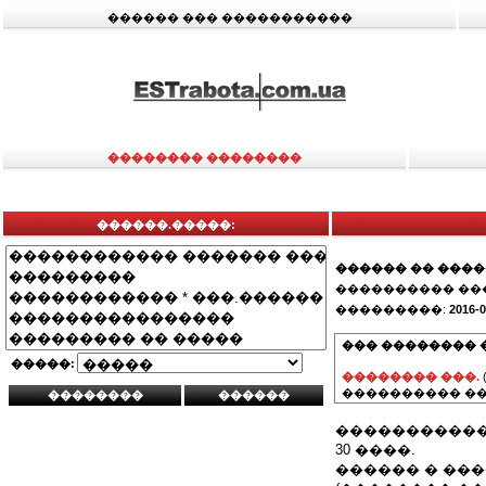
������ ��� �����������
�������� ��������
������.�����:
������ �� ���
���������� ��
���������:
2016-0
��� �������� 
�����:
�������� ���.
���������� ��
����������� �
30 ����.
������ � ��