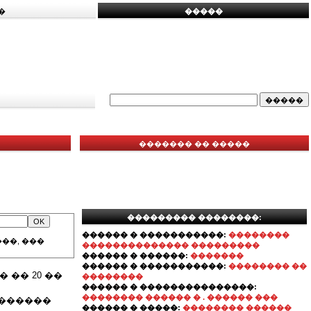
�
�����
������� �� �����
��������� ��������:
������ � �����������:
��������
��, ���
�������������� ���������
������ � ������:
�������
������ � �����������:
�������� ��
 �� 20 ��
��������
������ � ���������������:
�������� ������ � . ������ ���
�������
������ � �����:
�������� ������