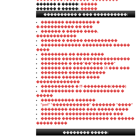
������ � �����:
�����
������ � �����:
�����
���������� � ��� ����������:
������� ��������� �
�.���������� �� ���
������ � ����� ����,
������������
������ � ����� ����������
������������ ��������� �����
����
�������� �� ���� ����
������ ������ ��������������
�������� � ���"��"��� ���"
������ ��� ��������� 16 ��� ���
�������� �����������
������ ������� ����
�������������
���������� � IT-��������(����)
���������� �� ����������� �
�����
���������� ������
"perl" "�����������" ������� "����"
�������� ����� ��� ����� ����
������� �������������� ���
������ �������������� �� �����
����� ����
�������� �����: