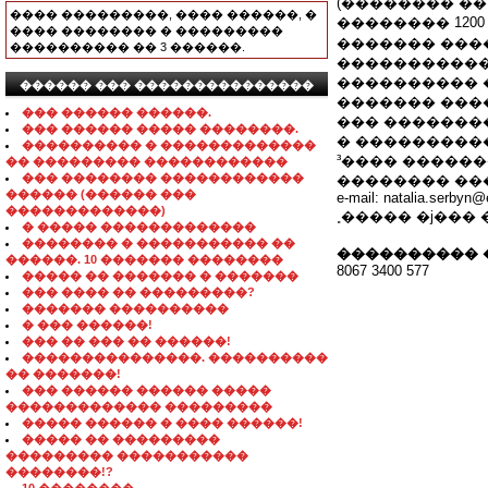
(�������� ��
���� ���������, ���� ������, �
�������� 1200
���� �������� � ���������
������� ���� 
���������� �� 3 ������.
�����������
���������� 
������ ��� ���������������
������� ���
��� ������ ������.
��� �������
��� ������ ����� ��������.
� ���������
���������� � �������������
³���� ������
�� ��������� ������������
��� �������� ������������
�������� �������
������ (������ ���
e-mail: natalia.serbyn@
�������������)
˳����� �ϳ��� �¹3
� ����� �������������
�������� � ����������� ��
���������� 
������. 10 ������� ��������
8067 3400 577
����� �� ������� � �������
��� ���� �� ���������?
������� ����������
� ��� ������!
��� �� ��� �� ������!
���������������. ����������
�� �������!
��� ������ ������ �����
������������� ���������
����� ������ � ���� ������!
����� �� ���������
��������� �����������
��������!?