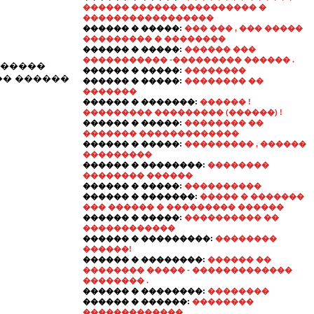
������ ������ ���������� �
�����������������
������ � �����:
��� ��� , ��� �����
��������� � ��������
������ � �����:
������ ���
����������� -��������� ������ .
������
������ � �����:
��������
�� ������
������ � �����:
�������� ��
�������
������ � �������:
������ !
��������� ��������� (������) !
������ � �����:
�������� ��
������� �������������
������ � �����:
��������� , ������
���������
������ � ��������:
��������
�������� ������
������ � �����:
����������
������ � �������:
����� � �������
��� ������ � ��������� ������
������ � �����:
���������� ��
������������
������ � ���������:
��������
������!
������ � ��������:
������ ��
�������� ����� - �������������
�������� .
������ � ��������:
��������
������ � ������:
��������
�������������