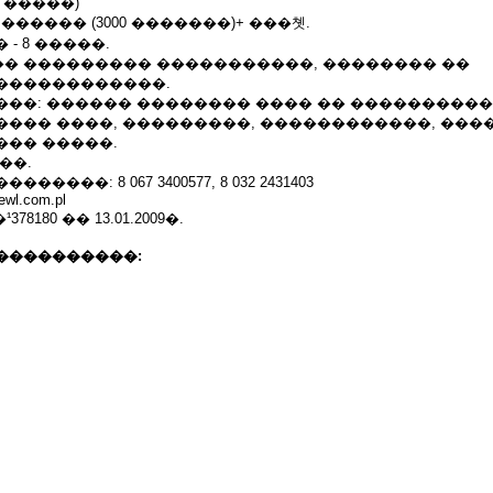
 �����)
 ������ (3000 �������)+ ���쳿.
- 8 �����.
� ��������� �����������, �������� ��
������������.
���: ������ �������� ���� �� ���������
���� ����, ���������, ������������, ���
��� �����.
��.
���: 8 067 3400577, 8 032 2431403
ewl.com.pl
78180 �� 13.01.2009�.
����������: