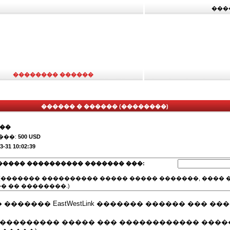
���
�������� ������
������ � ������ (��������)
���
���:
500 USD
3-31 10:02:39
����� ���������� ������� ���:
(������� ���������� ����� ����� �������, ���� �
� �� ��������.)
������ EastWestLink ������� ������ ��� ����
���������� ����� ��� ������������ ���