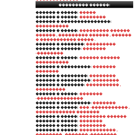
��������� ������:
������ � �����:
�����
������ � �����:
��������
������ � ���������������:
����������
������ � �����:
��������� ������
������ , ��������� ������ , ������
� ����������� ����� .
������ � �������:
���������
������ � ������:
�������
-��������
������ � �����:
������ ������
����������
������ � ���������:
�������
�������
������ � ��������:
��������
������ � ���������:
��������
������ � �������:
���������� ,
���������
������ � �����:
�������
-��������������
������ � ���������:
�������
������ � �����:
��� -����������� ,
������������ �������
������ � �����:
�������� ������
������ � �����:
�������
������ � �����:
��������
������ � �����:
����������� ,
�������� , ������� -��������