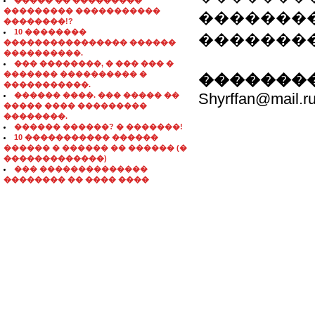
����� �� ���������
��������� �����������
��������
��������!?
10 ��������
��������
���������������� ������
����������.
��� ��������, � ��� ��� �
������� ���������� �
��������
�����������.
Shyrffan@mail.r
������ ����. ��� ����� ��
����� ���� ���������
��������.
������ ������? � �������!
10 ����������� ������
������ � ������ �� ������ (�
�������������)
��� ��������������
�������� �� ���� ����