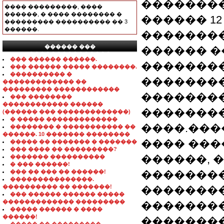
��������
���� ���������, ����
������, � ���� �������� �
������ 12
��������� ���������� �� 3
������.
��������
������ ���
������ �
���������������
��� ������ ������.
��������
��� ������ ����� ��������.
���������� �
��������
������������� ��
��������� ������������
��������
��� ��������
������������ ������
��������
(������ ��� �������������)
� ����� �������������
����.���
�������� � ����������� ��
������. 10 ������� ��������
���� ����
����� �� ������� � �������
��� ���� �� ���������?
������, 
������� ����������
� ��� ������!
��� �� ��� �� ������!
��������
���������������.
���������� �� �������!
��������
��� ������ ������ �����
������������� ���������
��������
����� ������ � ����
������!
��������