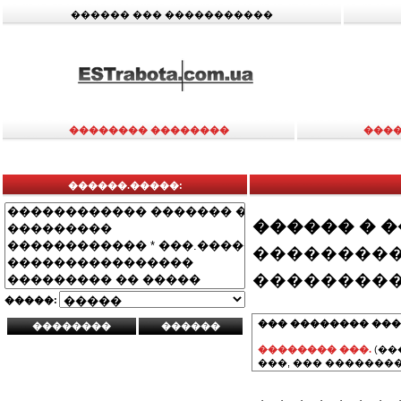
������ ��� �����������
�������� ��������
����
������.�����:
������ � 
���������
���������
�����:
��� �������� ���
�������� ���.
(��
���, ��� ��������