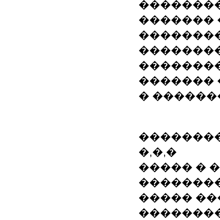
��������
������� 
��������
�������
��������
������� 
� ������
�������
�,�,�
����� � 
�������
����� �
�������