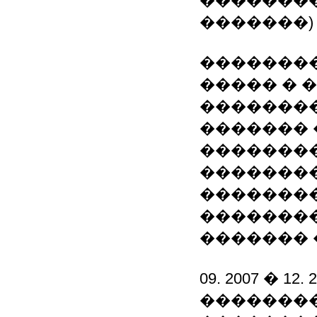
��������
�������)
��������
����� � 
��������
������� 
��������
��������
�������
��������
������� 
09. 2007 � 12. 
��������