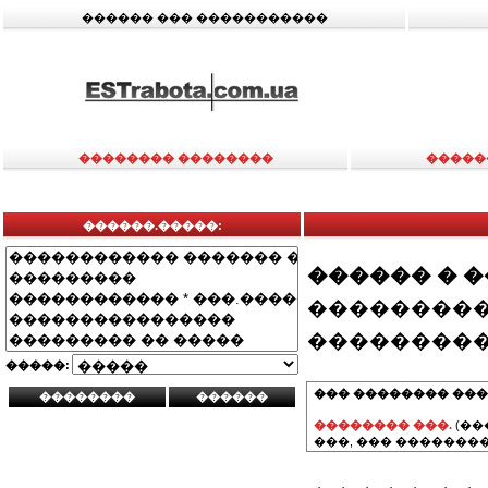
������ ��� �����������
�������� ��������
�����
������.�����:
������ � 
���������
���������
�����:
��� �������� ���
�������� ���.
(��
���, ��� ��������