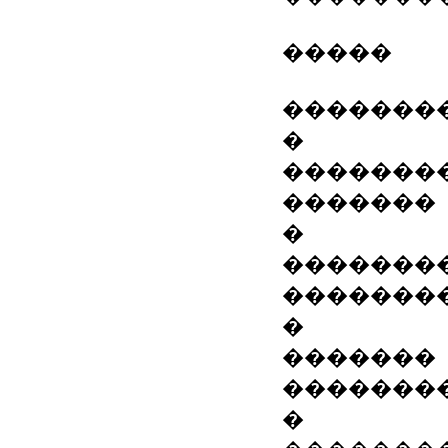
�����
�������
�
�������
�������
�
�������
�������
�
�������
�������
�