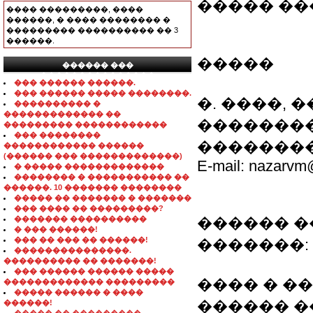
����� �
���� ���������, ����
������, � ���� �������� �
��������� ���������� �� 3
������.
�����
������ ���
���������������
��� ������ ������.
��� ������ ����� ��������.
�. ����, �
���������� �
������������� ��
��������: (0
��������� ������������
��� ��������
���������: 
������������ ������
(������ ��� �������������)
E-mail: nazarvm
� ����� �������������
�������� � ����������� ��
������. 10 ������� ��������
����� �� ������� � �������
��� ���� �� ���������?
������� ����������
������ 
� ��� ������!
��� �� ��� �� ������!
�������: 
���������������.
���������� �� �������!
��� ������ ������ �����
���� � �
������������� ���������
����� ������ � ����
������ 
������!