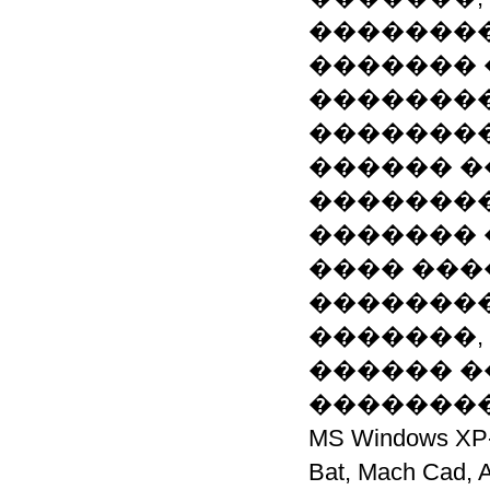
��������
������� 
��������
��������
������ �
��������
������� 
���� ���
��������
�������, 
������ �
��������
MS Windows X
Bat, Mach Cad