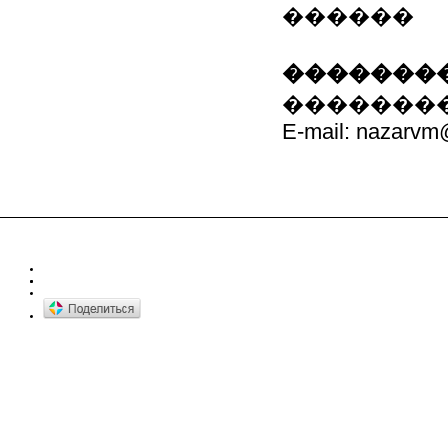
������
��������
���������: 
E-mail: nazarvm