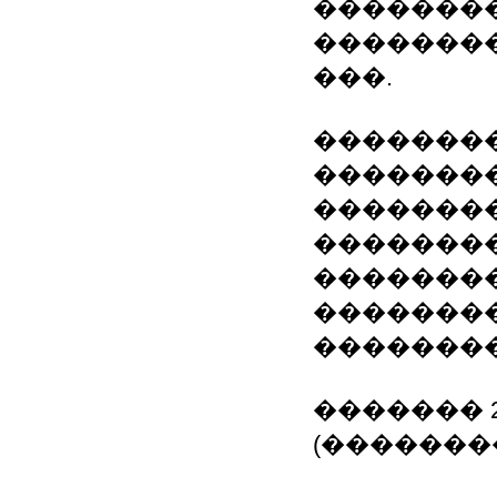
�������
�������
���.
��������
�������
�������
��������
�������
�������
��������
������� 20
(�������