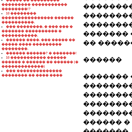
����� �� ���������
��������� �����������
��������
��������!?
10 ��������
��������
���������������� ������
����������.
��������
��� ��������, � ��� ��� �
������� ���������� �
������� 
�����������.
������ ����. ��� ����� ��
�� �����
����� ���� ���������
��������.
������ ������? � �������!
10 ����������� ������
������
������ � ������ �� ������ (�
�������������)
��� ��������������
������� 
�������� �� ���� ����
�������
��������
��������
��������
������ �
�������,