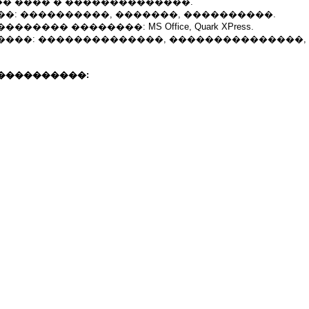
� ���� � ��������������.
�: ����������, �������, ����������.
����� ��������: MS Office, Quark XPress.
����: ��������������, ���������������,
����������: