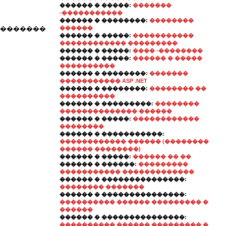
������ � �����:
�������
-�����������
������ � ��������:
��������
 �������
������
������ � �����:
�����������
������������ ���������
������ � �����:
���� -��������
������ � �����:
������ � �����
����������
������ � ��������:
�������
����������� ASP .NET
������ � ��������:
�������� ��
����������
������ � ���������:
��������
�������������� ������
������ � �����:
������������
��������
������ � �����������:
������������ ������ (��������
������ ��������)
������ � �����:
������ �� ��
������ � ������:
���������
����������� �������������
������ � ���������������:
�������� �������
������ � ���������������:
���������� ������ ��������� �
������
������ � ���������������:
���������� ������ ��������� �