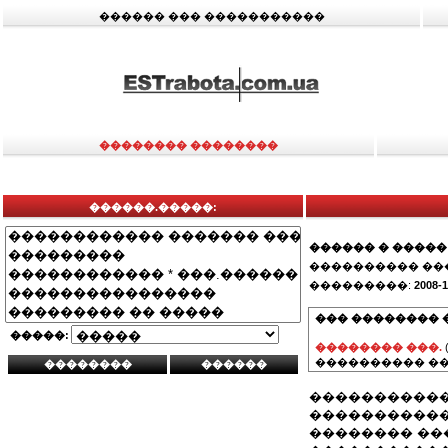
������ ��� �����������
�������� ��������
������.�����:
������ � �����
���������� ��
���������:
2008-1
��� �������� 
�����:
�������� ���.
���������� ��
�����������
�����������
�������� ��