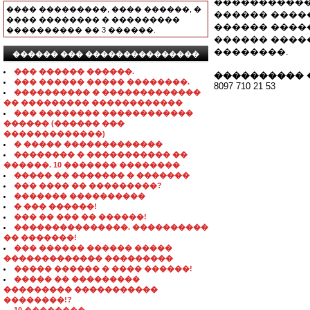
�����������
���� ���������, ���� ������, �
������ �����
���� �������� � ���������
������ �������
���������� �� 3 ������.
������ ����
��������.
������ ��� ���������������
��� ������ ������.
���������� 
��� ������ ����� ��������.
8097 710 21 53
���������� � �������������
�� ��������� ������������
��� �������� ������������
������ (������ ���
�������������)
� ����� �������������
�������� � ����������� ��
������. 10 ������� ��������
����� �� ������� � �������
��� ���� �� ���������?
������� ����������
� ��� ������!
��� �� ��� �� ������!
���������������. ����������
�� �������!
��� ������ ������ �����
������������� ���������
����� ������ � ���� ������!
����� �� ���������
��������� �����������
��������!?