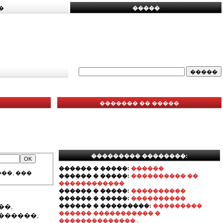
�
�����
������� �� �����
��������� ��������:
������ � �����:
������
��, ���
������ � �����:
���������� ��
������������
������ � �����:
����������
������ � �����:
����������
��,
������ � ���������:
���������
������ ����������� �
������,
�������������� .