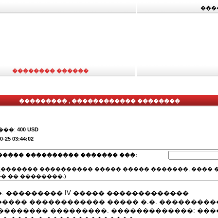
���
�������� ������
��������� , ������������ ��������
���:
400 USD
0-25 03:44:02
����� ���������� ������� ���:
(������� ���������� ����� ����� �������, ���� �
� �� ��������.)
: ��������� IV ����� �������������
���� ������������ ����� �.�. ���������
�������� ���������. �������������: ���