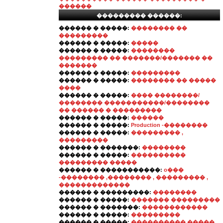
������
��������� ������:
������ � �����:
�������� ��
���������
������ � �����:
�����
������ � �����:
��������
��������� �� �������/������� ��
�������
������ � �����:
���������
������ � �����:
�������� �� �����
����
������ � �����:
���� ��������/
�������� �����������/��������
�� ������ � ���������
������ � �����:
������
������ � �����:
Production -��������
������ � �����:
��������� ,
���������
������ � �������:
��������
������ � �����:
����������
��������� �����
������ � �����������:
o���
-�������� ,�������� , ��������� ,
�������������
������ � ���������:
��������
������ � �����:
������� ���������
������ � �������:
������������
������ � �����:
���������
������ � �����:
���������� �����