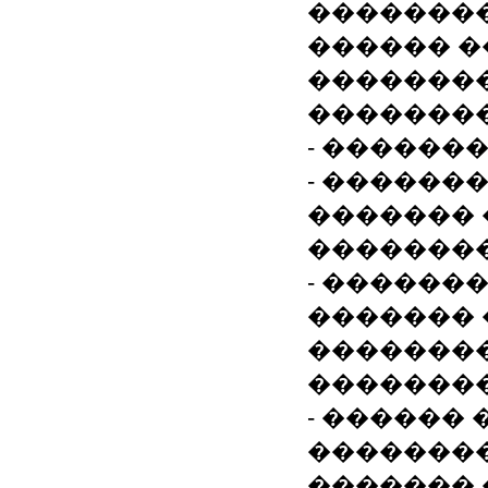
��������
������ �
�������
��������
- ������
- ������
�������
��������
- ������
������� 
��������
��������
- ������
��������
������� 