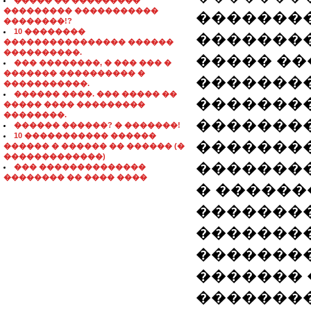
����� �� ���������
��������� �����������
��������
��������!?
10 ��������
��������
���������������� ������
����������.
����� ��
��� ��������, � ��� ��� �
������� ���������� �
�������
�����������.
������ ����. ��� ����� ��
�������
����� ���� ���������
��������.
�������
������ ������? � �������!
10 ����������� ������
��������
������ � ������ �� ������ (�
�������������)
�������
��� ��������������
�������� �� ���� ����
� �����
�������
�������
�������
������� 
�������