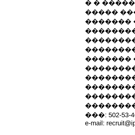
� � ����
����� ��
������� 
�������
��������
��������
������� 
��������
��������
��������
��������
��������
���: 502-53-4
e-mail: recruit@ip