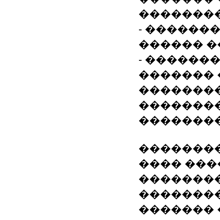
��������
- ������
������ �
- ������
������� 
�������
���������
��������
��������
���� ���
��������
��������
�������