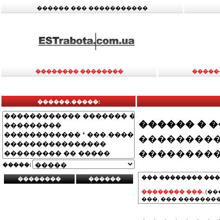
������ ��� �����������
�������� ��������
�����
������.�����:
������ � 
���������
���������
�����:
��� �������� ���
�������� ���.
(��
���, ��� ��������