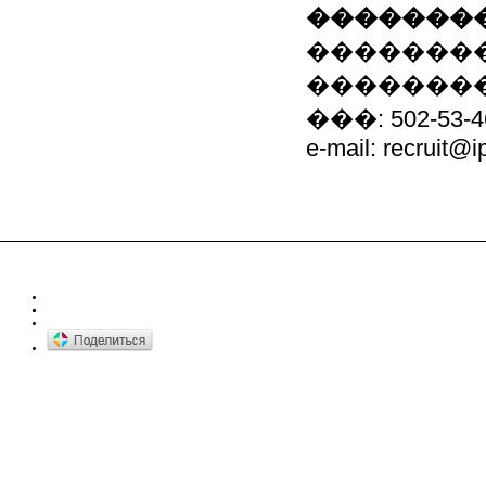
��������
��������
��������
���: 502-53-4
e-mail: recruit@ip