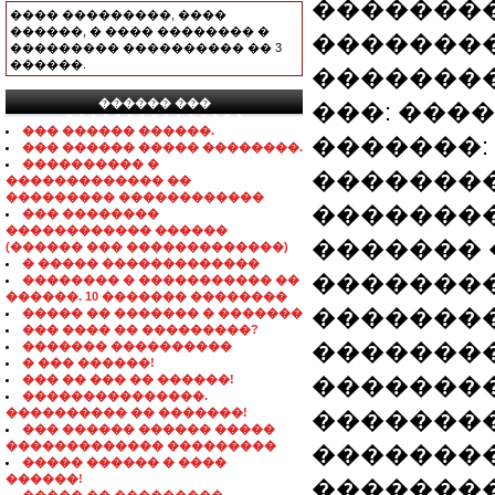
��������
���� ���������, ����
������, � ���� �������� �
��������
��������� ���������� �� 3
������.
�������
������ ���
���: ����
���������������
��� ������ ������.
�������: �
��� ������ ����� ��������.
���������� �
��������
������������� ��
��������� ������������
��������
��� ��������
������������ ������
������� 
(������ ��� �������������)
� ����� �������������
�������
�������� � ����������� ��
������. 10 ������� ��������
�������
����� �� ������� � �������
��� ���� �� ���������?
�������
������� ����������
� ��� ������!
��� �� ��� �� ������!
��������
���������������.
���������� �� �������!
��������
��� ������ ������ �����
������������� ���������
��������
����� ������ � ����
������!
�������