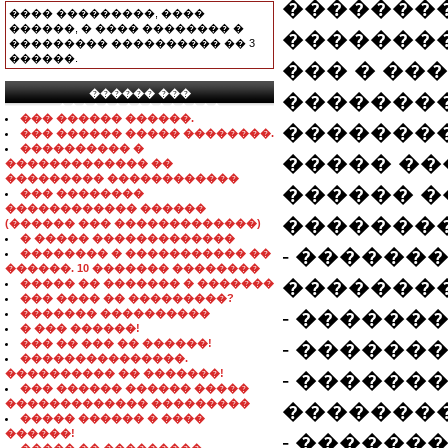
��������
���� ���������, ����
������, � ���� �������� �
�������
��������� ���������� �� 3
������.
��� � ��
������ ���
�������
���������������
��� ������ ������.
��������
��� ������ ����� ��������.
���������� �
����� ��
������������� ��
��������� ������������
������ �
��� ��������
������������ ������
��������
(������ ��� �������������)
� ����� �������������
- ������
�������� � ����������� ��
������. 10 ������� ��������
��������
����� �� ������� � �������
��� ���� �� ���������?
- ������
������� ����������
� ��� ������!
��� �� ��� �� ������!
- ������
���������������.
���������� �� �������!
- ������
��� ������ ������ �����
������������� ���������
��������
����� ������ � ����
������!
- ��������