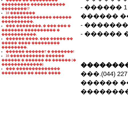
����� �� ���������
��������� �����������
- ������ 
��������!?
10 ��������
������ �
���������������� ������
����������.
- �������� 
��� ��������, � ��� ��� �
������� ���������� �
- ������
�����������.
������ ����. ��� ����� ��
����� ���� ���������
��������.
������ ������? � �������!
10 ����������� ������
������ � ������ �� ������ (�
��������
�������������)
��� ��������������
���.(044) 227
�������� �� ���� ����
������ �
����������