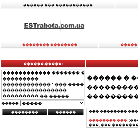
������ ��� �����������
�������� ��������
�����
������.�����:
������ � 
���������
���������
�����:
��� �������� ���
�������� ���.
(��
���, ��� ��������