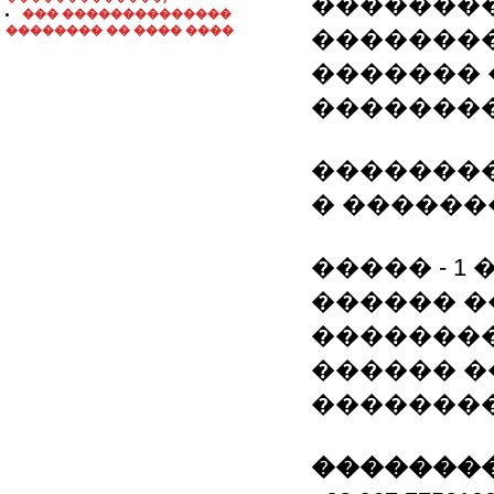
��������
��� ��������������
�������� �� ���� ����
��������
������� 
��������
��������
� ������
����� - 1
������ 
��������
������ ��
�������
��������