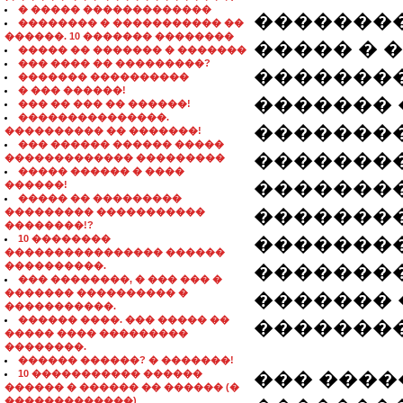
� ����� �������������
��������
�������� � ����������� ��
������. 10 ������� ��������
����� � 
����� �� ������� � �������
��� ���� �� ���������?
��������
������� ����������
� ��� ������!
������� 
��� �� ��� �� ������!
���������������.
��������
���������� �� �������!
��� ������ ������ �����
�������
������������� ���������
����� ������ � ����
��������
������!
����� �� ���������
��������
��������� �����������
��������!?
10 ��������
�������
���������������� ������
����������.
��������
��� ��������, � ��� ��� �
������� ���������� �
������� 
�����������.
������ ����. ��� ����� ��
��������
����� ���� ���������
��������.
������ ������? � �������!
10 ����������� ������
��� ���
������ � ������ �� ������ (�
�������������)