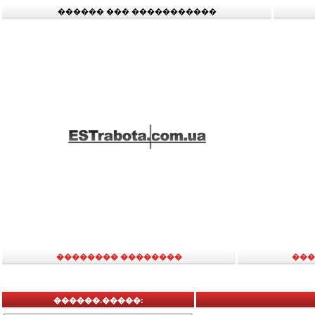
������ ��� �����������
�������� ��������
���
������.�����: