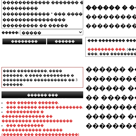
������ � 
���������
���������
�����:
��� �������� ���
�������� ���.
(��
���, ��� ��������
������ �
���� ���������, ����
������, � ���� �������� �
�������
��������� ���������� �� 3
������.
������ �
������ ���
�� ����
���������������
��� ������ ������.
��������
��� ������ ����� ��������.
���������� �
������ �
������������� ��
��������� ������������
��������
��� ��������
������������ ������
(������ ��� �������������)