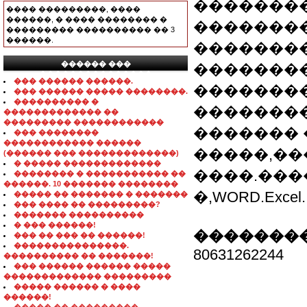
�������
���� ���������, ����
������, � ���� �������� �
��������
��������� ���������� �� 3
������.
��������
������ ���
�������
���������������
��� ������ ������.
�������
��� ������ ����� ��������.
���������� �
�������
������������� ��
��������� ������������
������� 
��� ��������
������������ ������
�����,�
(������ ��� �������������)
� ����� �������������
����.����
�������� � ����������� ��
������. 10 ������� ��������
�,WORD.Excel.
����� �� ������� � �������
��� ���� �� ���������?
������� ����������
� ��� ������!
��������
��� �� ��� �� ������!
���������������.
80631262244
���������� �� �������!
��� ������ ������ �����
������������� ���������
����� ������ � ����
������!