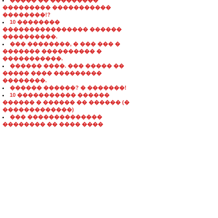
����� �� ���������
��������� �����������
��������!?
10 ��������
���������������� ������
����������.
��� ��������, � ��� ��� �
������� ���������� �
�����������.
������ ����. ��� ����� ��
����� ���� ���������
��������.
������ ������? � �������!
10 ����������� ������
������ � ������ �� ������ (�
�������������)
��� ��������������
�������� �� ���� ����