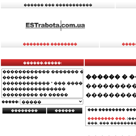
������ ��� �����������
�������� ��������
����
������.�����:
������ � 
���������
���������
�����:
��� �������� ���
�������� ���.
(��
���, ��� ��������