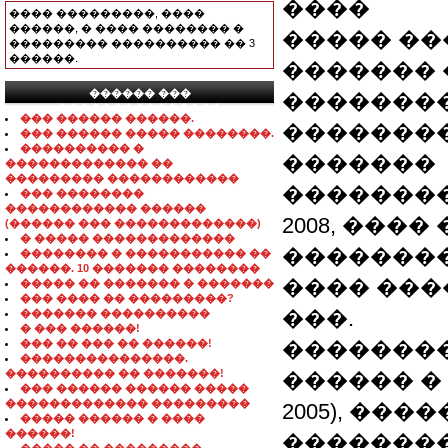
����
���� ���������, ����
������, � ���� �������� �
����� ��
��������� ���������� �� 3
������.
������� 
������ ���
�������
���������������
��� ������ ������.
��������
��� ������ ����� ��������.
���������� �
�������
������������� ��
��������� ������������
�������
��� ��������
������������ ������
2008, ���
(������ ��� �������������)
� ����� �������������
�������
�������� � ����������� ��
������. 10 ������� ��������
���� ���
����� �� ������� � �������
��� ���� �� ���������?
���.
������� ����������
� ��� ������!
��� �� ��� �� ������!
��������
���������������.
���������� �� �������!
������ � �
��� ������ ������ �����
������������� ���������
2005), ��
����� ������ � ����
������!
��������