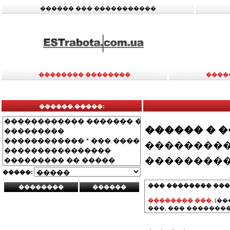
������ ��� �����������
�������� ��������
����
������.�����:
������ � 
���������
���������
�����:
��� �������� ���
�������� ���.
(��
���, ��� ��������