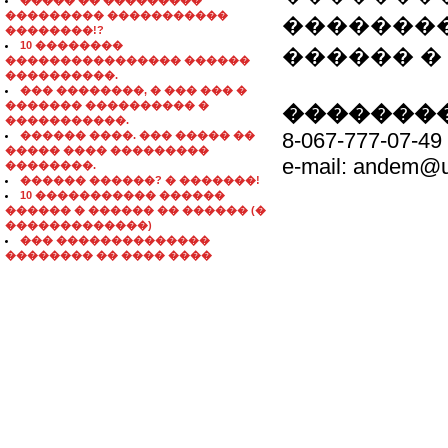
����� �� ���������
��������� �����������
���������� W
��������!?
10 ��������
������ � ��
���������������� ������
����������.
��� ��������, � ��� ��� �
������� ���������� �
��������
�����������.
8-067-777-07-49
������ ����. ��� ����� ��
����� ���� ���������
e-mail: andem@u
��������.
������ ������? � �������!
10 ����������� ������
������ � ������ �� ������ (�
�������������)
��� ��������������
�������� �� ���� ����