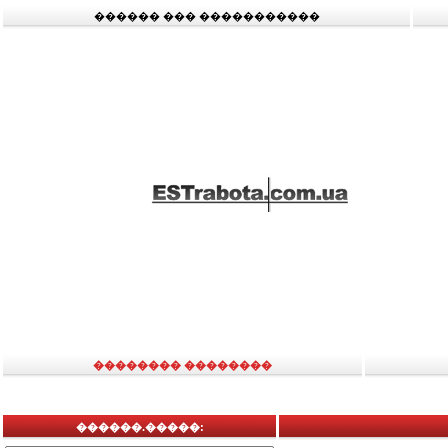
������ ��� �����������
�������� ��������
������.�����: