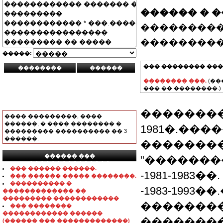
������ � 
���������
���������
�����:
��� �������� ���
�������� ���.
(��
��� �� ��������.)
���������
���� ���������, ����
������, � ���� �������� �
1981�.��
��������� ���������� �� 3
������.
���������
������ ���
"�������
���������������
��� ������ ������.
-1981-1983
��� ������ ����� ��������.
���������� �
-1983-1993
������������� ��
��������� ������������
���������
��� ��������
������������ ������
��������
(������ ��� �������������)