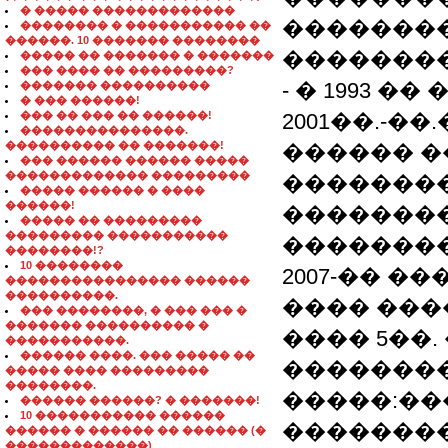
� ����� �������������
��������
�������� � ����������� ��
������. 10 ������� ��������
��������,
����� �� ������� � �������
��� ���� �� ���������?
- � 1993 �
������� ����������
� ��� ������!
��� �� ��� �� ������!
2001��.-�
���������������.
���������� �� �������!
������ �
��� ������ ������ �����
������������� ���������
���������
����� ������ � ����
������!
���������
����� �� ���������
��������� �����������
����������
��������!?
10 ��������
2007-�� �
���������������� ������
����������.
���� ���
��� ��������, � ��� ��� �
������� ���������� �
���� 5��.
�����������.
������ ����. ��� ����� ��
�������� �
����� ���� ���������
��������.
�����:��
������ ������? � �������!
10 ����������� ������
��������
������ � ������ �� ������ (�
�������������)