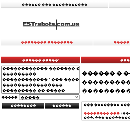
������ ��� �����������
�������� ��������
�����
������.�����:
���
������ � 
���������
���������
�����:
��� �������� ���
�������� ���.
(��
���, ��� ��������