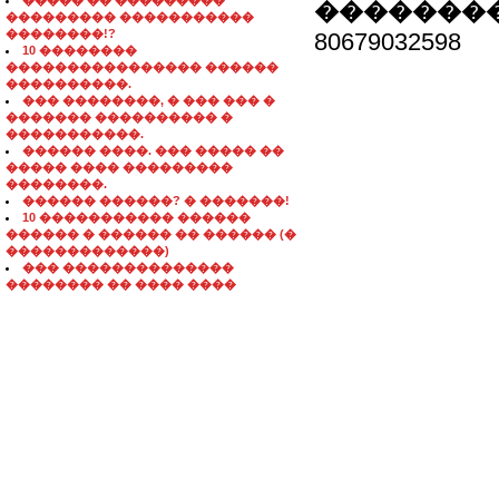
����� �� ���������
��������
��������� �����������
��������!?
80679032598
10 ��������
���������������� ������
����������.
��� ��������, � ��� ��� �
������� ���������� �
�����������.
������ ����. ��� ����� ��
����� ���� ���������
��������.
������ ������? � �������!
10 ����������� ������
������ � ������ �� ������ (�
�������������)
��� ��������������
�������� �� ���� ����