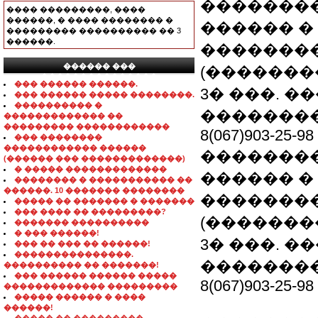
��������
���� ���������, ����
������, � ���� �������� �
������ �
��������� ���������� �� 3
������.
�������
������ ���
(�������
���������������
��� ������ ������.
3� ���. 
��� ������ ����� ��������.
���������� �
�������� Avt
������������� ��
��������� ������������
8(067)903-25-98
��� ��������
������������ ������
��������
(������ ��� �������������)
� ����� �������������
������ �
�������� � ����������� ��
������. 10 ������� ��������
�������
����� �� ������� � �������
��� ���� �� ���������?
(�������
������� ����������
� ��� ������!
3� ���. 
��� �� ��� �� ������!
���������������.
�������� Avt
���������� �� �������!
��� ������ ������ �����
8(067)903-25-98
������������� ���������
����� ������ � ����
������!