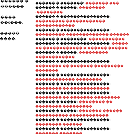
o������ �
������ � �������:
������� ���
�������
������ � �����:
��������
-��������
�����
������ � ���������������:
��������� ������������
��o���,
������������
������ � ���������������:
������
��������� ������������� ������
�����.
������ � ��������:
�����������
������ � ���������������:
�����
�� ������������ � ������ ������
������ � �����:
���������
������������
������ � ���������������:
�������� �� ������� ���������
�������
������ � ���������������:
������������ ��������
������ � ���������������:
�������� �� ������������
������ � ���������������:
�������� �� ������� ��������
������ � �����:
�������� ��
�������� ���������
������ � �����:
������� ������
���������� ������������
������ � ���������������:
�������� ������
������ � ���������������:
������� �������