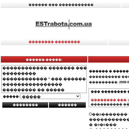
������ ��� �����������
�������� ��������
������.�����:
������ � ����
���������� ��
���������:
2008-0
��� �������� 
�����:
�������� ���.
���������� ��
O��a������� 
����������� 
� �e�e���