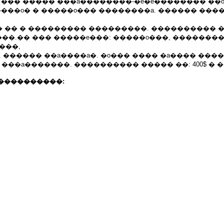
��� ����� ���a��������-�e�e�������� ��
���o� � �����o��� ��������a. ������ ���
� �� � ��������� ���������. ���������� 
�.�� ��� �����e���: �����o���, ��������
���,
 ������ ��a����a�. �o��� ���� �a���� ���
 ���a�������. ���������� ����� ��: 400$ � 
����������: