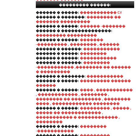
��������� ������:
������ � �����:
����������� C#
������ � �������:
�������� ��
������� ���������
������ � �����:
������ -�������
������ � ���������������:
��������� ���������
������ � �����:
�������
-��������� , �������� , ������
������ � ������:
�����������
������ � �����:
��������
������ � �����:
�����������
������ � ������:
��������
-����������� ,�������� �� ������
� ���������
������ � �������:
�����������
������ � �����:
��������� ������
������
������ � �����:
���� , �����������
, ������������ , �������� ,
�������� �� ��������� , ��������
���� , ������������ ��������
������ � �����:
��������� , ����� ,
����� �� ������������ ,
����������� � ������������ ,
��������
������ � �����:
��������
-�����������
������ � �����:
���������