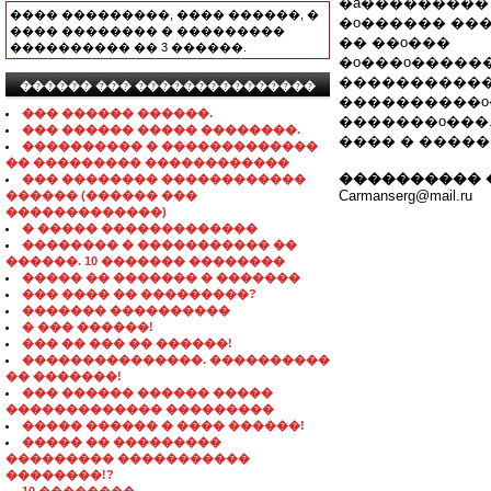
�a��������� 
���� ���������, ���� ������, �
�o������ ���
���� �������� � ���������
�� ��o���
���������� �� 3 ������.
�o���o�����
������������
������ ��� ���������������
����������o
��� ������ ������.
�������o���.
��� ������ ����� ��������.
���� � �����
���������� � �������������
�� ��������� ������������
���������� 
��� �������� ������������
Carmanserg@mail.ru
������ (������ ���
�������������)
� ����� �������������
�������� � ����������� ��
������. 10 ������� ��������
����� �� ������� � �������
��� ���� �� ���������?
������� ����������
� ��� ������!
��� �� ��� �� ������!
���������������. ����������
�� �������!
��� ������ ������ �����
������������� ���������
����� ������ � ���� ������!
����� �� ���������
��������� �����������
��������!?