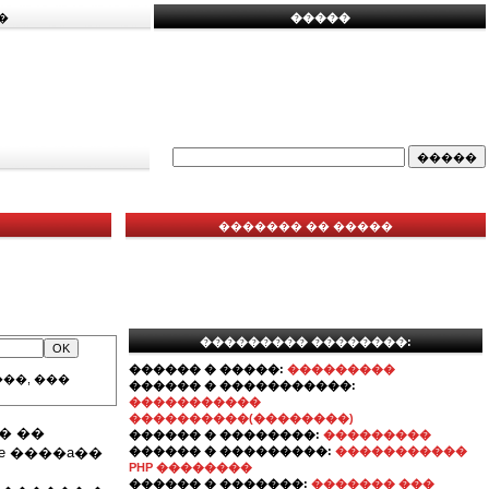
�
�����
������� �� �����
��������� ��������:
������ � �����:
���������
��, ���
������ � �����������:
�����������
����������(��������)
� ��
������ � ��������:
���������
e ����a��
������ � ���������:
�����������
PHP ��������
������ � �������:
������� ���