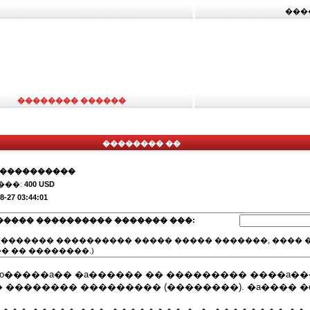
���
�������� ������
�������� ��
�����������
���:
400 USD
8-27 03:44:01
����� ���������� ������� ���:
(������� ���������� ����� ����� �������, ���� �
� �� ��������.)
o�����a�� �a������ �� ��������� ����a��
�������� ��������� (��������). �a���� �