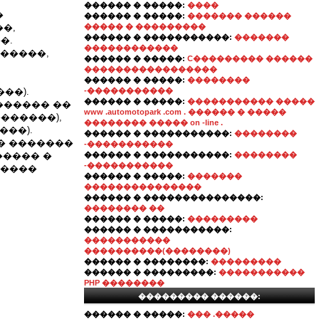
������ � �����:
����
�
������ � �����:
������� ������
�,
����� � ���������
������ � �����������:
�������
�.
������������
�����,
������ � �����:
C��������� ������
�����������������
������ � �����:
��������
��).
-�����������
������ � �����:
����������� �����
������ ��
www .automotopark .com . ������ � �����
��������),
�������� ����� on -line .
���).
������ � �����������:
��������
� �������
-�����������
����� �
������ � �����������:
��������
-�����������
 ����
������ � �����:
�������
���������������
������ � ���������������:
�������� ��
������ � �����:
���������
������ � �����������:
�����������
����������(��������)
������ � ��������:
���������
������ � ���������:
�����������
PHP ��������
��������� ������:
������ � �����:
��� .�����