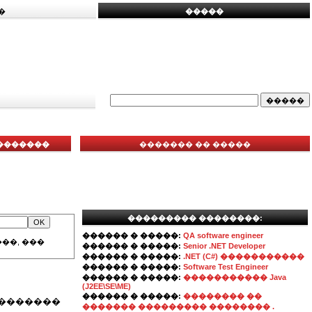
�
�����
��������
������� �� �����
��������� ��������:
������ � �����:
QA software engineer
��, ���
������ � �����:
Senior .NET Developer
������ � �����:
.NET (C#) �����������
������ � �����:
Software Test Engineer
������ � �����:
����������� Java
(J2EE\SE\ME)
������ � �����:
�������� ��
��������
������� ��������� �������� .