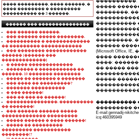
����������.
���� ���������, ���� ������, �
����� �����
���� �������� � ���������
��������, �
���������� �� 3 ������.
�����������
���������� 
������ ��� ���������������
�����������
��� ������ ������.
�����������
��� ������ ����� ��������.
���������, �
���������� � �������������
������ ����
�� ��������� ������������
��� �������� ������������
(Microsoft Off
������ (������ ���
���� �������
�������������)
����: ������
� ����� �������������
�� ����� ���
�������� � ����������� ��
�����������
������. 10 ������� ��������
����� �� ������� � �������
����� �����
��� ���� �� ���������?
�����������
������� ����������
������������
� ��� ������!
��� �� ��� �� ������!
���������� 
���������������. ����������
�� �������!
��������� ����
��� ������ ������ �����
E-mail:gennadij-nikitch
������������� ���������
icq:460395949
����� ������ � ���� ������!
����� �� ���������
��������� �����������
��������!?