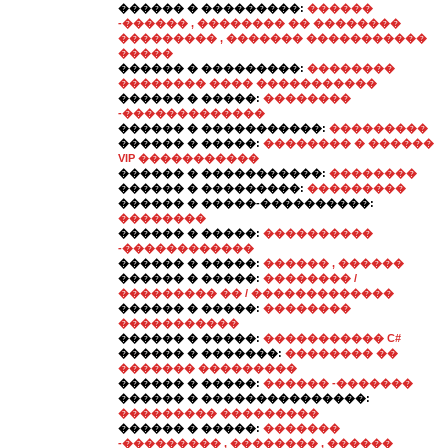
������ � ���������:
������
-������ , �������� �� ��������
��������� , ������� �����������
�����
������ � ���������:
��������
�������� ���� �����������
������ � �����:
��������
-�������������
������ � �����������:
���������
������ � �����:
�������� � ������
VIP �����������
������ � �����������:
��������
������ � ���������:
���������
������ � �����-����������:
��������
������ � �����:
����������
-������������
������ � �����:
������ , ������
������ � �����:
�������� /
��������� �� / �������������
������ � �����:
��������
�����������
������ � �����:
����������� C#
������ � �������:
�������� ��
������� ���������
������ � �����:
������ -�������
������ � ���������������:
��������� ���������
������ � �����:
�������
-��������� , �������� , ������