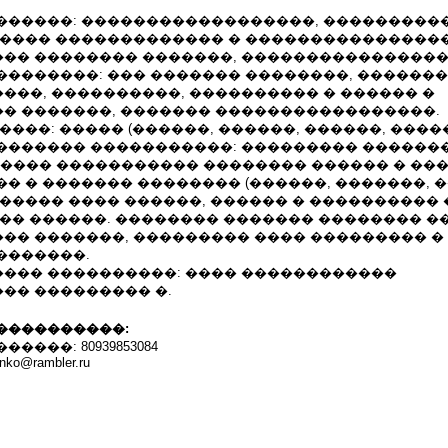
������: ������������������, ���������
����� ������������� � ����������������
�� �������� �������, ����������������
��������: ��� ������� ��������, �������
���, ����������, ���������� � ������ �
� �������, ������� �����������������.
����: ����� (������, ������, ������, �����
������� �����������: ��������� ������
ice, IE, ����� ����������� �������� ������ � �
� � ������� �������� (������, �������, �
����� ���� ������, ������ � ���������� 
�� ������. �������� ������� �������� �
�� �������, ��������� ���� ��������� �
�������.
��� ����������: ���� ������������
� ��������� �.
����������:
���: 80939853084
enko@rambler.ru