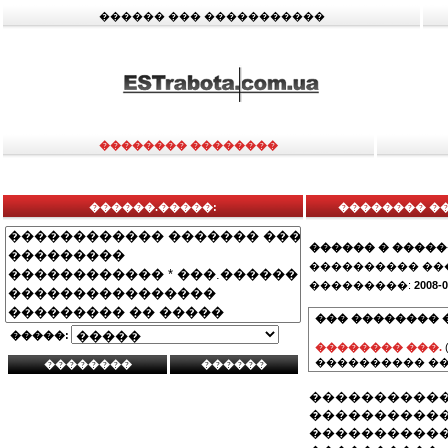
������ ��� �����������
�������� ��������
������.�����:
�������� ��
������ � ����
���������� ��
���������:
2008-0
��� �������� 
�����:
�������� ���.
���������� ��
�����������
�����������
�����������