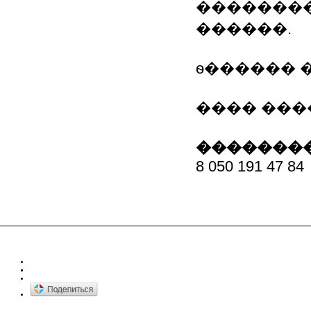
��������
������.
ѳ������ 
���� �����
��������
8 050 191 47 84