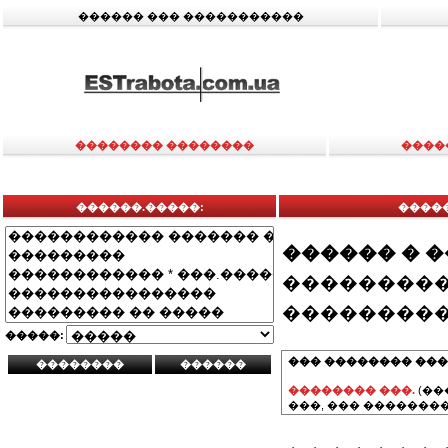
������ ��� �����������
�������� ��������
����
������.�����:
�����
������ � 
���������
���������
�����:
��� �������� ���
�������� ���.
(��
���, ��� ��������