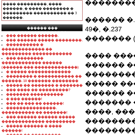
��������
���� ���������, ����
������, � ���� �������� �
��������� ���������� �� 3
������.
������ �.
49�, �.237
������ ���
���������������
��� ������ ������.
������� (���
��� ������ ����� ��������.
���������� �
������������� ��
��������� ������������
���� ���
��� ��������
������������ ������
������ �
(������ ��� �������������)
� ����� �������������
��������
�������� � ����������� ��
������. 10 ������� ��������
����� ��
����� �� ������� � �������
��� ���� �� ���������?
������ �
������� ����������
� ��� ������!
������� 
��� �� ��� �� ������!
���������������.
����, ��
���������� �� �������!
��� ������ ������ �����
��������
������������� ���������
����� ������ � ����
��������
������!