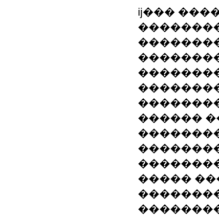
ĳ��� ���
��������
�������
��������
�������
��������
��������
������ �
��������
��������
��������
����� ��
��������
��������