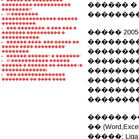
����� �� ���������
������ �
��������� �����������
��������!?
��������
10 ��������
���������������� ������
����������.
��� ��������, � ��� ��� �
����� 200
������� ���������� �
�����������.
�������
������ ����. ��� ����� ��
����� ���� ���������
��������
��������.
������ ������? � �������!
�������� 
10 ����������� ������
������ � ������ �� ������ (�
��������
�������������)
��� ��������������
��������
�������� �� ���� ����
��������
��������
������ �
�� (Word,Ex
�����: Liga, I