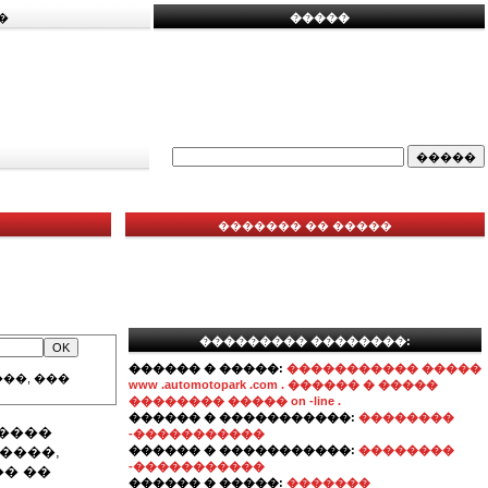
�
�����
������� �� �����
��������� ��������:
������ � �����:
����������� �����
��, ���
www .automotopark .com . ������ � �����
�������� ����� on -line .
������ � �����������:
��������
�����
-�����������
����,
������ � �����������:
��������
-�����������
�� ��
������ � �����:
�������