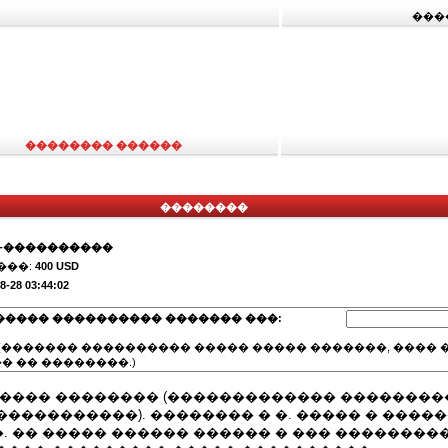
���
�������� ������
��������
�-����������
���:
400 USD
8-28 03:44:02
����� ���������� ������� ���:
(������� ���������� ����� ����� �������, ���� �
� �� ��������.)
 � ���� �������� (������������� �������
����������). �������� � �. ����� � �����
 �� ����� ������ ������ � ��� ��������