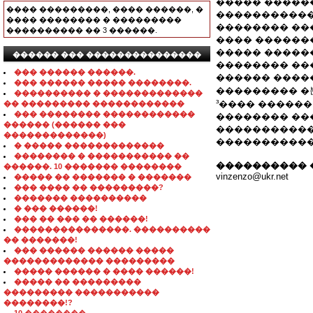
����� �����
���� ���������, ���� ������, �
������������
���� �������� � ���������
�������� ��
���������� �� 3 ������.
���� �������
����� ������
������ ��� ���������������
�������� ��
��� ������ ������.
������ ����
��� ������ ����� ��������.
��������� �
���������� � �������������
³���� �����
�� ��������� ������������
��� �������� ������������
�������� ��
������ (������ ���
�����������
�������������)
�����������
� ����� �������������
�������� � ����������� ��
���������� 
������. 10 ������� ��������
vinzenzo@ukr.net
����� �� ������� � �������
��� ���� �� ���������?
������� ����������
� ��� ������!
��� �� ��� �� ������!
���������������. ����������
�� �������!
��� ������ ������ �����
������������� ���������
����� ������ � ���� ������!
����� �� ���������
��������� �����������
��������!?