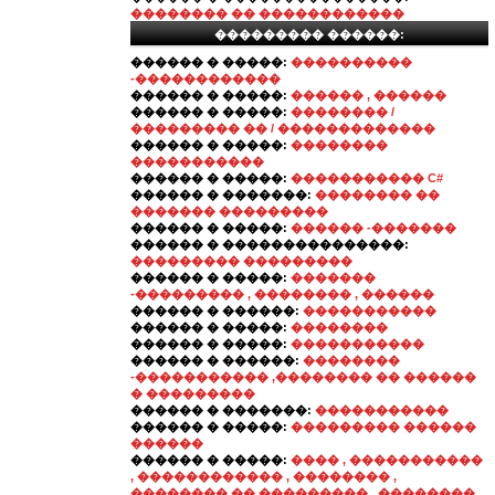
�������� �� ������������
��������� ������:
������ � �����:
����������
-������������
������ � �����:
������ , ������
������ � �����:
�������� /
��������� �� / �������������
������ � �����:
��������
�����������
������ � �����:
����������� C#
������ � �������:
�������� ��
������� ���������
������ � �����:
������ -�������
������ � ���������������:
��������� ���������
������ � �����:
�������
-��������� , �������� , ������
������ � ������:
�����������
������ � �����:
��������
������ � �����:
�����������
������ � ������:
��������
-����������� ,�������� �� ������
� ���������
������ � �������:
�����������
������ � �����:
��������� ������
������
������ � �����:
���� , �����������
, ������������ , �������� ,
�������� �� ��������� , ��������