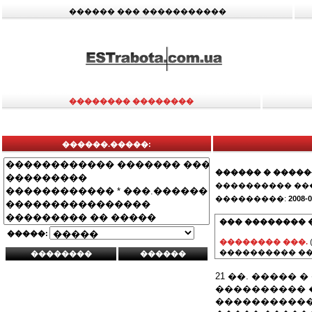
������ ��� �����������
�������� ��������
������.�����:
������ � ����
���������� ��
���������:
2008-0
��� �������� 
�����:
�������� ���.
���������� ��
21 ��. �����
���������� �
�����������.