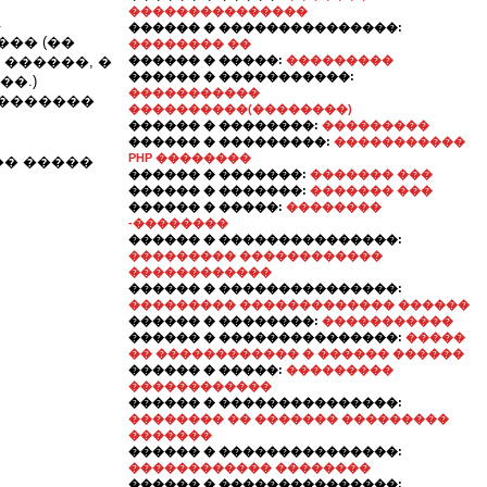
���������������
.
������ � ���������������:
�� (��
�������� ��
������, �
������ � �����:
���������
������ � �����������:
�.)
�����������
��������
����������(��������)
������ � ��������:
���������
������ � ���������:
�����������
PHP ��������
�� �����
������ � �������:
������� ���
������ � �������:
������� ���
������ � �����:
��������
-��������
������ � ���������������:
��������� ������������
������������
������ � ���������������:
��������� ������������� ������
������ � ��������:
�����������
������ � ���������������:
�����
�� ������������ � ������ ������
������ � �����:
���������
������������
������ � ���������������:
�������� �� ������� ���������
�������
������ � ���������������:
������������ ��������
������ � ���������������: