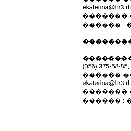
ekaterina@hr3.d
������� 
������ :
��������
����������
(056) 375-58-85,
������ �
ekaterina@hr3.d
������� 
������ :