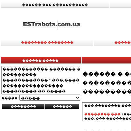
������ ��� �����������
�������� ��������
�����
������.�����:
������ � 
���������
���������
�����:
��� �������� ���
�������� ���.
(��
���, ��� ��������