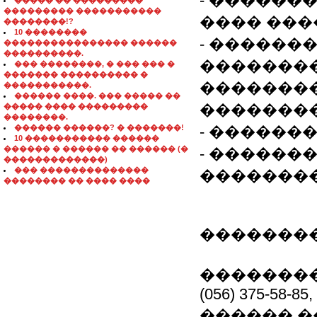
- ������
����� �� ���������
��������� �����������
���� ��
��������!?
10 ��������
- ������
���������������� ������
����������.
�������
��� ��������, � ��� ��� �
������� ���������� �
��������
�����������.
������ ����. ��� ����� ��
�������
����� ���� ���������
��������.
������ ������? � �������!
- ������
10 ����������� ������
������ � ������ �� ������ (�
- ������
�������������)
��� ��������������
�������
�������� �� ���� ����
��������
����������
(056) 375-58-85,
������ �