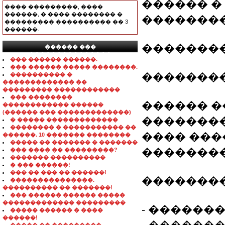
������ �
���� ���������, ����
������, � ���� �������� �
�������
��������� ���������� �� 3
������.
�������
������ ���
���������������
��� ������ ������.
��� ������ ����� ��������.
��������
���������� �
������������� ��
��������� ������������
��� ��������
������ 
������������ ������
(������ ��� �������������)
�������
� ����� �������������
�������� � ����������� ��
���� ���
������. 10 ������� ��������
����� �� ������� � �������
��������
��� ���� �� ���������?
������� ����������
� ��� ������!
��� �� ��� �� ������!
��������
���������������.
���������� �� �������!
��� ������ ������ �����
������������� ���������
- ������
����� ������ � ����
������!