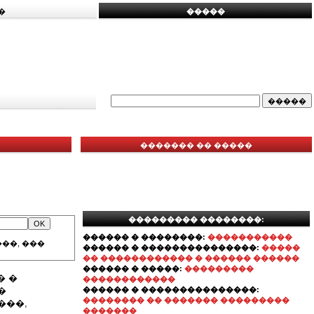
�
�����
������� �� �����
��������� ��������:
������ � ��������:
�����������
��, ���
������ � ���������������:
�����
�� ������������ � ������ ������
������ � �����:
���������
� �
������������
�
������ � ���������������:
�������� �� ������� ���������
���,
�������