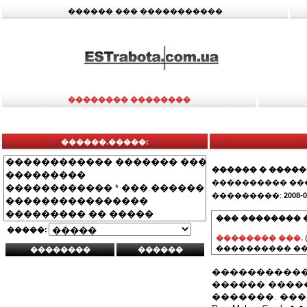
������ ��� �����������
�������� ��������
������.�����:
������ � ����
���������� ��
���������:
2008-0
��� �������� 
�����:
�������� ���.
���������� ��
�����������.
������ ����
�������. ���