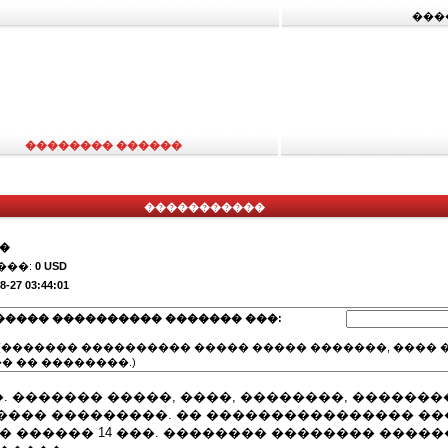
���
�������� ������
�����������
��
���:
0 USD
8-27 03:44:01
����� ���������� ������� ���:
(������� ���������� ����� ����� �������, ���� �
� �� ��������.)
 ������� �����, ����, ��������, �������
���� ���������. �� ���������������� ��
� ������ 14 ���. �������� �������� �����