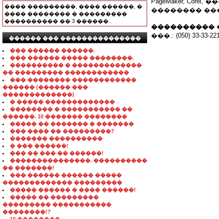
PageMaker, Corel,
���� ���������, ���� ������, �
�������� ��� ���
���� �������� � ���������
���������� �� 3 ������.
���������� 
���.: (050) 33-33-221,
������ ��� ���������������
��� ������ ������.
��� ������ ����� ��������.
���������� � �������������
�� ��������� ������������
��� �������� ������������
������ (������ ���
�������������)
� ����� �������������
�������� � ����������� ��
������. 10 ������� ��������
����� �� ������� � �������
��� ���� �� ���������?
������� ����������
� ��� ������!
��� �� ��� �� ������!
���������������. ����������
�� �������!
��� ������ ������ �����
������������� ���������
����� ������ � ���� ������!
����� �� ���������
��������� �����������
��������!?