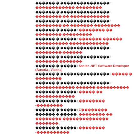
������ � ���������������:
������������ ��������
������ � ���������������:
�������� �� ������������
������ � ���������������:
�������� �� ������� ��������
������ � �����:
�������� ��
�������� ���������
������ � �����:
������� ������
���������� ������������
������ � ���������������:
�������� ������
������ � ���������������:
������� �������
������ � �����:
Senior .NET Software Developer
(Austria , Vienna)
������ � ���������������:
����� �
��������
������ � ���������������:
������������ ������ ����������
������ � �����:
����� ��
������������
������ � �����:
��������
-��������
������ � �����:
C��������
������ � �����:
�������� ��
�������� ��������������
������� .
������ � �����:
��������
-����������