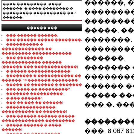
������, 
���� ���������, ����
������, � ���� �������� �
��������
��������� ���������� �� 3
������.
��������
������ ���
�����. �
���������������
��� ������ ������.
�������.
��� ������ ����� ��������.
���������� �
��������
������������� ��
��������� ������������
������.
��� ��������
������������ ������
�������
(������ ��� �������������)
� ����� �������������
��������
�������� � ����������� ��
������. 10 ������� ��������
������ �
����� �� ������� � �������
��� ���� �� ���������?
����� �
������� ����������
� ��� ������!
��� �� ��� �� ������!
��� �. ��
���������������.
���������� �� �������!
��� ������ ������ �����
��������
������������� ���������
����� ������ � ����
���. 8 067 81
������!