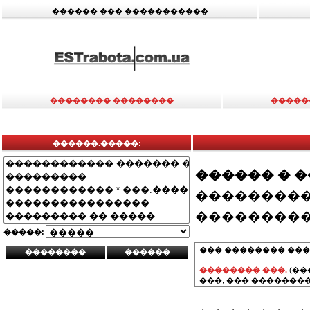
������ ��� �����������
�������� ��������
�����
������.�����:
������ � 
���������
���������
�����:
��� �������� ���
�������� ���.
(��
���, ��� ��������