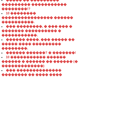
����� �� ���������
��������� �����������
��������!?
10 ��������
���������������� ������
����������.
��� ��������, � ��� ��� �
������� ���������� �
�����������.
������ ����. ��� ����� ��
����� ���� ���������
��������.
������ ������? � �������!
10 ����������� ������
������ � ������ �� ������ (�
�������������)
��� ��������������
�������� �� ���� ����