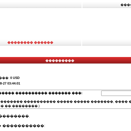
���
�������� ������
���������
���:
0 USD
8-27 03:44:01
����� ���������� ������� ���:
(������� ���������� ����� ����� �������, ���� �
� �� ��������.)
��������.
 �����������: