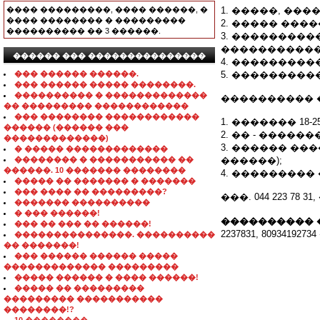
���� ���������, ���� ������, �
1. �����, ��
���� �������� � ���������
2. ����� ���
���������� �� 3 ������.
3. ��������
����������
������ ��� ���������������
4. ��������
��� ������ ������.
5. ���������
��� ������ ����� ��������.
���������� � �������������
���������� 
�� ��������� ������������
��� �������� ������������
1. ������� 18-2
������ (������ ���
2. �� - �������
�������������)
3. ������ ��
� ����� �������������
�������� � ����������� ��
������);
������. 10 ������� ��������
4. ��������
����� �� ������� � �������
��� ���� �� ���������?
���. 044 223 78 3
������� ����������
� ��� ������!
���������� 
��� �� ��� �� ������!
2237831, 80934192
���������������. ����������
�� �������!
��� ������ ������ �����
������������� ���������
����� ������ � ���� ������!
����� �� ���������
��������� �����������
��������!?