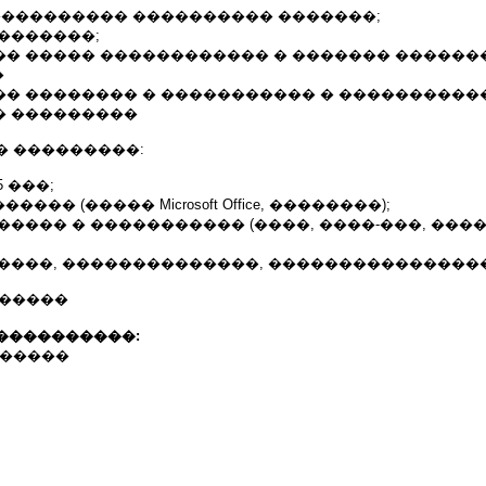
����������� ���������� �������;
��������;
��� ����� ������������ � ������� ������
�
��� �������� � ����������� � ���������
� ���������
� ���������:
5 ���;
����� (����� Microsoft Office, ��������);
������ � ����������� (����, ����-���, ���
� ����, ��������������, ���������������
1, �����
����������:
734 �����