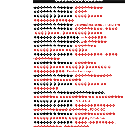
��������� ������:
������ � �����:
���������
������ � �����:
����
������ � �����:
���������
�������������
������ � �����:
personal assistant , interpreter
������ � �����:
��������� , ����
-�������� , �������������
������ � �������:
web ������
������ � �������:
web ������
������ � �����:
�������
���������� �������
������ � �����:
��������� , ����
-��������
������ � �����:
�������
���������� ������ ������� �
���������� , Product manager .
������ � �����:
������������
������ ���������
������ � �����:
�������� ��
��������
������ � ���������������:
�������� ��������� �� ���������
������ � �����:
PJ GO GO
������ � �����:
�������������
����������� ������ , PJ GO GO
������ � �����:
�������������
����������� ������ , PJ GO GO
������ � �����:
���� -�������� ,
��������� , ��������