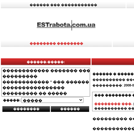
������ ��� �����������
�������� ��������
������.�����:
������ � �����
���������� ��
���������:
2008-0
��� �������� 
�����:
�������� ���.
���������� ��
��������� �
�����������