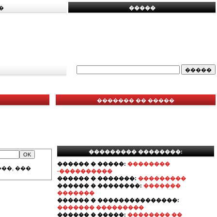
�
�����
������� �� �����
��������� ��������:
������ � �����:
��������
��, ���
-����������
������ � �������:
���������
������ � ��������:
�������
�������
������ � ���������������:
������� ���������
������ � �����:
�������� ��