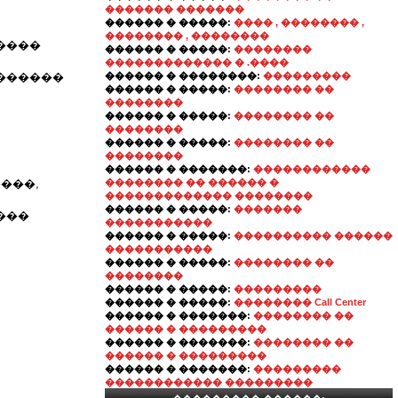
������� �������
������ � �����:
���� , �������� ,
�������� , ��������
����
������ � �����:
��������
������������� � .����
�������
������ � ��������:
���������
������ � �����:
�������� ��
��������
������ � �����:
�������� ��
��������
������ � �����:
�������� ��
��������
������ � �������:
������������
����,
�������� �� ������ �
������������� ��������
������ � �����:
�������
���
�����������
������ � �����:
���������� ������
�����������
������ � �����:
�������� ��
��������
������ � �����:
���������
������ � �����:
�������� Call Center
������ � �������:
�������� ��
������ � ���������
������ � �������:
�������� ��
������ � ���������
������ � �������:
���������
������������ ���������