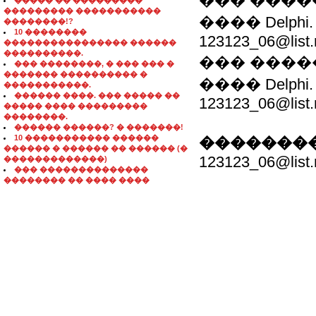
��� ����
����� �� ���������
��������� �����������
���� Delph
��������!?
10 ��������
123123_06@list.
���������������� ������
����������.
��� ����
��� ��������, � ��� ��� �
������� ���������� �
���� Delph
�����������.
������ ����. ��� ����� ��
123123_06@list.
����� ���� ���������
��������.
������ ������? � �������!
10 ����������� ������
��������
������ � ������ �� ������ (�
123123_06@list.
�������������)
��� ��������������
�������� �� ���� ����