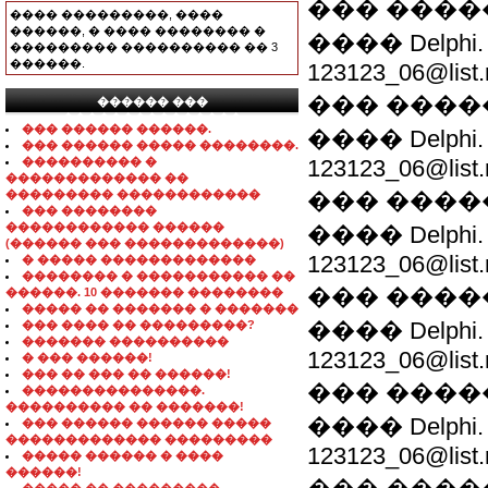
��� ����
���� ���������, ����
������, � ���� �������� �
���� Delph
��������� ���������� �� 3
������.
123123_06@list.
��� ����
������ ���
���������������
��� ������ ������.
���� Delph
��� ������ ����� ��������.
���������� �
123123_06@list.
������������� ��
��������� ������������
��� ����
��� ��������
������������ ������
���� Delph
(������ ��� �������������)
123123_06@list.
� ����� �������������
�������� � ����������� ��
��� ����
������. 10 ������� ��������
����� �� ������� � �������
���� Delph
��� ���� �� ���������?
������� ����������
123123_06@list.
� ��� ������!
��� �� ��� �� ������!
��� ����
���������������.
���������� �� �������!
���� Delph
��� ������ ������ �����
������������� ���������
123123_06@list.
����� ������ � ����
������!