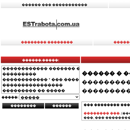
������ ��� �����������
�������� ��������
�����
������.�����:
������ � 
���������
���������
�����:
��� �������� ���
�������� ���.
(��
���, ��� ��������