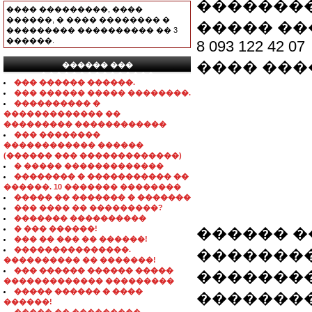
�������
���� ���������, ����
������, � ���� �������� �
����� ��
��������� ���������� �� 3
������.
8 093 122 42 07
���� �����
������ ���
���������������
��� ������ ������.
��� ������ ����� ��������.
���������� �
������������� ��
��������� ������������
��� ��������
������������ ������
(������ ��� �������������)
� ����� �������������
�������� � ����������� ��
������. 10 ������� ��������
����� �� ������� � �������
��� ���� �� ���������?
������� ����������
� ��� ������!
������ �
��� �� ��� �� ������!
���������������.
��������
���������� �� �������!
��� ������ ������ �����
�������
������������� ���������
����� ������ � ����
��������
������!