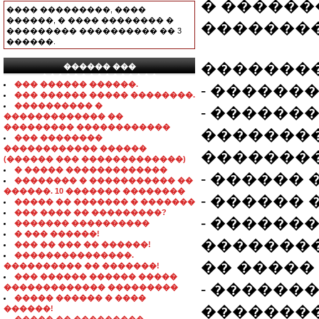
� �������
���� ���������, ����
������, � ���� �������� �
��������
��������� ���������� �� 3
������.
��������
������ ���
���������������
��� ������ ������.
- ������
��� ������ ����� ��������.
���������� �
- ������
������������� ��
��������� ������������
�������
��� ��������
������������ ������
�������
(������ ��� �������������)
� ����� �������������
- ������
�������� � ����������� ��
������. 10 ������� ��������
- ������
����� �� ������� � �������
��� ���� �� ���������?
- ������
������� ����������
� ��� ������!
��������
��� �� ��� �� ������!
���������������.
�� ����� 
���������� �� �������!
��� ������ ������ �����
- ������
������������� ���������
����� ������ � ����
��������
������!