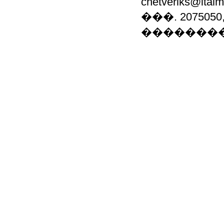
chetveriks@ital
���. 2075050
�������