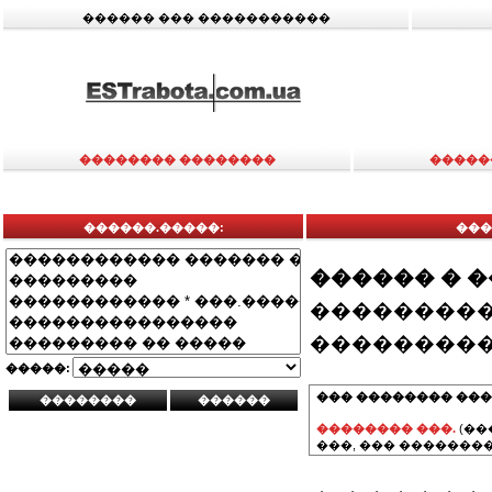
������ ��� �����������
�������� ��������
�����
������.�����:
���
������ � 
���������
���������
�����:
��� �������� ���
�������� ���.
(��
���, ��� ��������