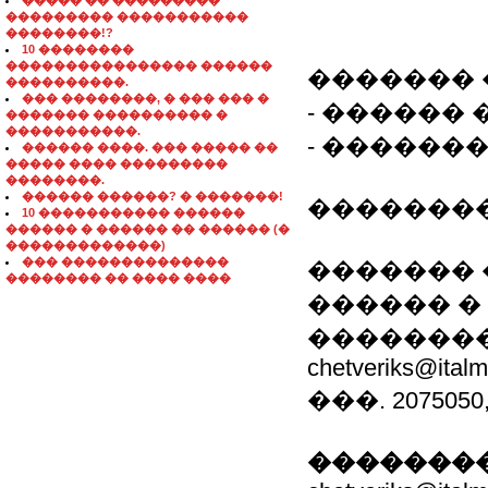
����� �� ���������
��������� �����������
��������!?
10 ��������
���������������� ������
������� 
����������.
��� ��������, � ��� ��� �
- ������ 
������� ���������� �
�����������.
- ������
������ ����. ��� ����� ��
����� ���� ���������
��������.
������ ������? � �������!
��������
10 ����������� ������
������ � ������ �� ������ (�
�������������)
��� ��������������
�������
�������� �� ���� ����
������ �
����������
chetveriks@ital
���. 20750
��������