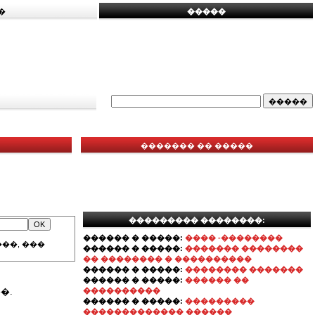
�
�����
������� �� �����
��������� ��������:
������ � �����:
���� -��������
��, ���
������ � �����:
������� ��������
�� �������� � ����������
������ � �����:
�������� �������
������ � �����:
������ ��
�.
����������
������ � �����:
���������
������������� ������