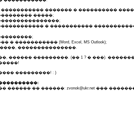
� ����������� ������� � ���������� ����
��������� �����;
�����������������;
������������� � ����������� ����������
���������;
 � ����������� (Word, Excel, MS Outlook);
�����, ���������������.
�, ������ ���������. (�� 1 ? � ���). �����
�����!
��� ���������! : )
����������:
������ �� ������: zvonok@ukr.net ��� ������� 45