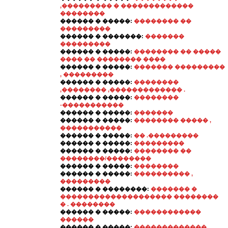
,��������� � �������������
��������
������ � �����:
�������� ��
���������
������ � �������:
�������
���������
������ � �����:
�������� �� �����
���� �� �������� ����
������ � �����:
������� ���������
, ���������
������ � �����:
��������
,�������� ,������������� .
������ � �����:
��������
-�����������
������ � �����:
�������
������ � �����:
�������� ����� ,
�����������
������ � �����:
�� .���������
������ � �����:
���������
������ � �����:
�������� ��
��������/��������
������ � �����:
��������
������ � �����:
���������� ,
���������
������ � ��������:
������� �
�������������������� ��������
� . ��������
������ � �����:
������������
������
������ � �����:
������������� ,