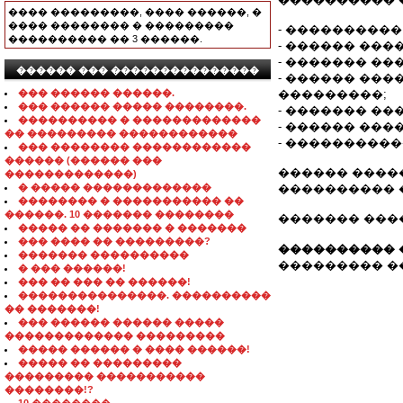
���� ���������, ���� ������, �
���� �������� � ���������
- ���������
���������� �� 3 ������.
- ������ ���
- ������� �
������ ��� ���������������
- ������ ��
��� ������ ������.
���������;
��� ������ ����� ��������.
- ������� ��
���������� � �������������
- ������ ������
�� ��������� ������������
- ���������
��� �������� ������������
������ (������ ���
������ �����
�������������)
� ����� �������������
���������� 
�������� � ����������� ��
������. 10 ������� ��������
������� ����
����� �� ������� � �������
��� ���� �� ���������?
���������� 
������� ����������
��������� ��� 
� ��� ������!
��� �� ��� �� ������!
���������������. ����������
�� �������!
��� ������ ������ �����
������������� ���������
����� ������ � ���� ������!
����� �� ���������
��������� �����������
��������!?