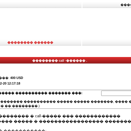
���
�������� ������
�������� call -������ .
���:
400 USD
2-20 12:17:18
����� ���������� ������� ���:
(������� ���������� ����� ����� �������, ���� �
� �� ��������.)
������� � call-����� ��� ������������
��� ����� � ����������������� �������
� �����������: