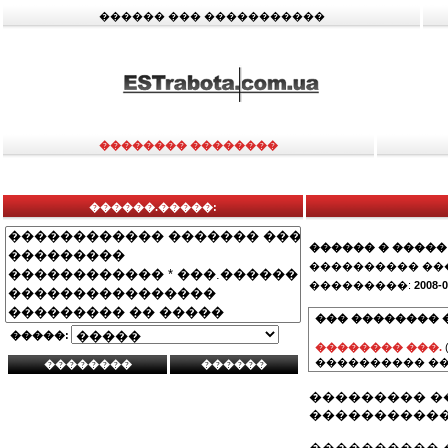
������ ��� �����������
�������� ��������
������.�����:
������ � �����
���������� ��
���������:
2008-0
��� �������� 
�����:
�������� ���.
���������� ��
��������� ��
�����������
���������� 