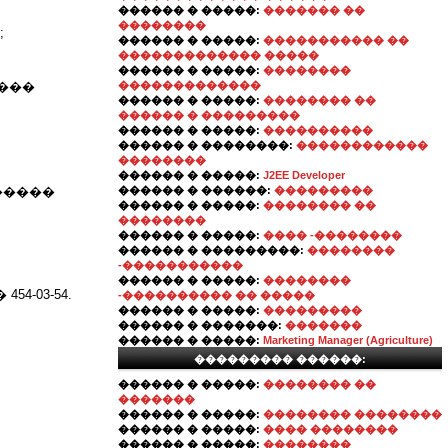
������ � �����:
������� ��
��������
;
������ � �����:
����������� ��
������������� �����
������ � �����:
��������
���
�������������
������ � �����:
�������� ��
������ � ���������
������ � �����:
����������
������ � ��������:
������������
��������
������ � �����:
J2EE Developer
������
������ � ������:
���������
������ � �����:
�������� ��
��������
������ � �����:
���� -��������
������ � ���������:
��������
-�����������
������ � �����:
��������
4-03-54.
-���������� �� �����
������ � �����:
���������
������ � �������:
�������
������ � �����:
Marketing Manager (Agriculture)
��������� ������:
������ � �����:
�������� ��
�������
������ � �����:
�������� ��������
������ � �����:
���� ��������
������ � �����:
��������