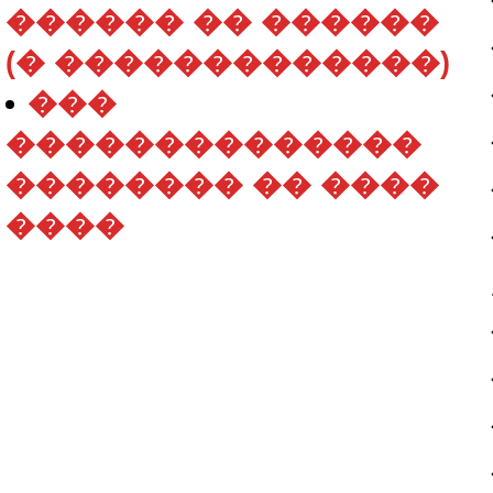
������ �� ������
(� �������������)
���
��������������
�������� �� ����
����