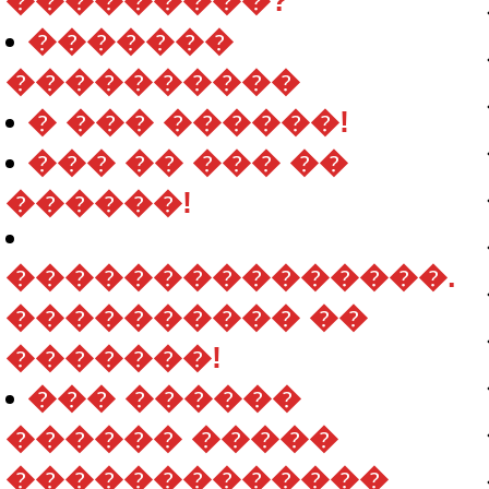
���������?
�������
����������
� ��� ������!
��� �� ��� ��
������!
���������������.
���������� ��
�������!
��� ������
������ �����
�������������