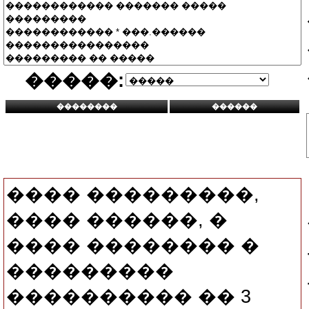
�����:
���� ���������,
���� ������, �
���� �������� �
���������
���������� �� 3