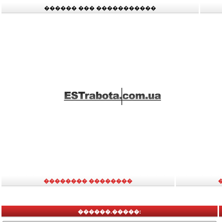
������ ��� �����������
�������� ��������
������.�����: