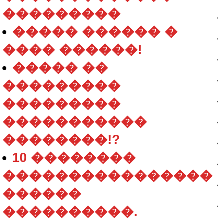
���������
����� ������ �
���� ������!
����� ��
���������
���������
�����������
��������!?
10 ��������
����������������
������
����������.