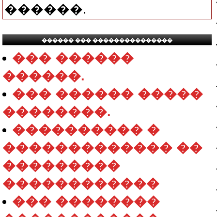
������.
������ ��� ���������������
��� ������
������.
��� ������ �����
��������.
���������� �
������������� ��
���������
������������
��� ��������