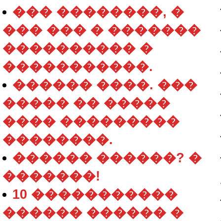
��� ��������, �
��� ��� � �������
���������� �
�����������.
������ ����. ���
����� �� �����
���� ���������
��������.
������ ������? �
�������!
10 �����������
������ ������ �