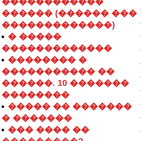
������������
������ (������ ���
�������������)
� �����
�������������
�������� �
����������� ��
������. 10 �������
��������
����� �� �������
� �������
��� ���� ��