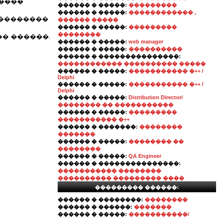
�����
������ � �����:
���������
������ � �����:
������������ ,
���������
������ �����
������ � �����:
���������
��������
� ������.
������ � �����:
web manager
������ � �����:
����������
������ � ���������������:
������������ ���������� �����
������ � �����:
����������� �++ /
Delphi
������ � �����:
����������� �++ /
Delphi
������ � �����:
Distribution Director/
�������� �� �����������
������ � �����:
���������
����������� �++
������ � �������:
��������
�������
������ � �����:
�������� ��
��������
������ � �����:
QA Engineer
������ � ���������������:
����������� ��������
���������� ��������� ����
��������� ������:
������ � ��������:
��������
������ � ������:
�������
������ � �����:
�����������/