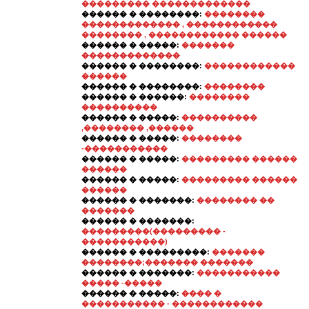
��������� �������������
������ � ��������:
��������
������������� , ������������
�������� , ������������ ������
������ � �����:
�������
�������������
������ � ��������:
������������
������
������ � ��������:
��������
������ � ������:
��������
����������
������ � �����:
����������
,�������� ,������
������ � �����:
��������
-�����������
������ � �����:
��������� ������
������
������ � �����:
��������� ������
������
������ � �������:
�������� ��
�������
������ � �������:
���������(��������� -
�����������)
������ � ���������:
�������
��������;������� �������
������ � �������:
�����������
����� -�����
������ � �����:
���� �
����������� - ������������