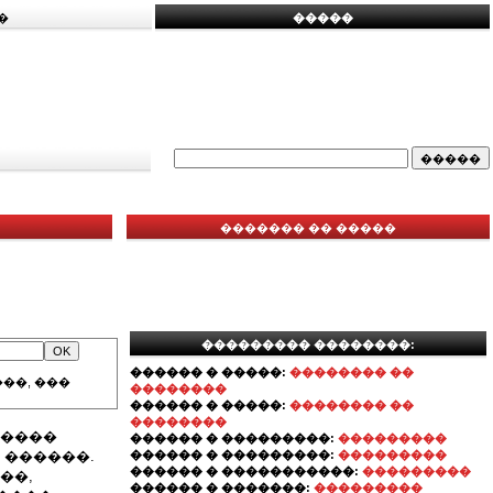
�
�����
������� �� �����
��������� ��������:
������ � �����:
�������� ��
��, ���
��������
������ � �����:
�������� ��
��������
�����
������ � ���������:
���������
 ������.
������ � ���������:
���������
������ � �����������:
���������
��,
������ � �������:
���������