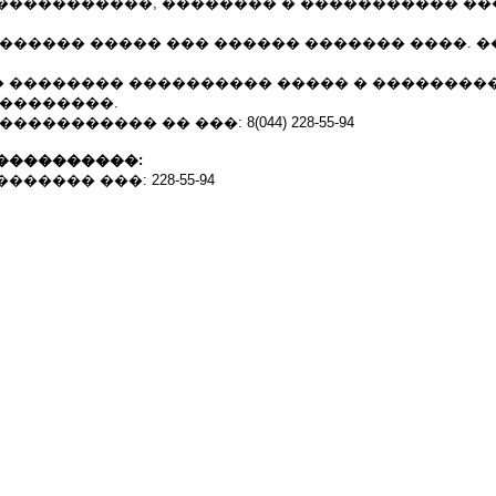
�����������, �������� � ����������� �
������� ����� ��� ������ ������� ����. 
 �������� ���������� ����� � ���������
 ��������.
��������� �� ���: 8(044) 228-55-94
����������:
����� ���: 228-55-94