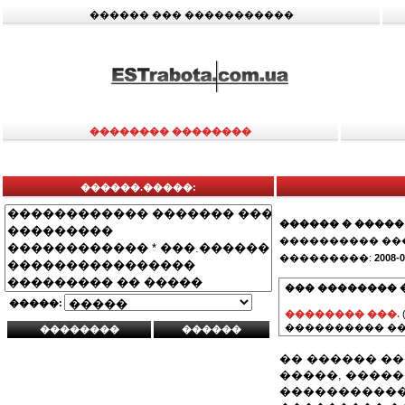
������ ��� �����������
�������� ��������
������.�����:
������ � �����
���������� ��
���������:
2008-0
��� �������� 
�����:
�������� ���.
���������� ��
�� ������ �
�����, ����
�����������