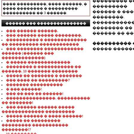
��������� �
���� ���������, ���� ������, �
���������
���� �������� � ���������
������ � ��
���������� �� 3 ������.
��������.
�����������
������ ��� ���������������
�������� ��
��� ������ ������.
������ �� ����
��� ������ ����� ��������.
���������� � �������������
���������� 
�� ��������� ������������
����� �������
��� �������� ������������
������ (������ ���
�������������)
� ����� �������������
�������� � ����������� ��
������. 10 ������� ��������
����� �� ������� � �������
��� ���� �� ���������?
������� ����������
� ��� ������!
��� �� ��� �� ������!
���������������. ����������
�� �������!
��� ������ ������ �����
������������� ���������
����� ������ � ���� ������!
����� �� ���������
��������� �����������
��������!?