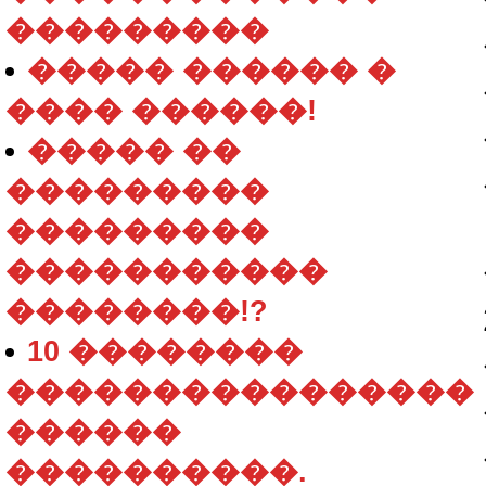
���������
����� ������ �
���� ������!
����� ��
���������
���������
�����������
��������!?
10 ��������
����������������
������
����������.