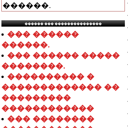
������.
������ ��� ���������������
��� ������
������.
��� ������ �����
��������.
���������� �
������������� ��
���������
������������
��� ��������