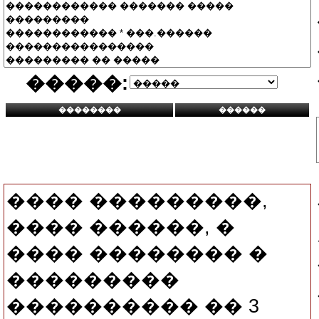
�����:
���� ���������,
���� ������, �
���� �������� �
���������
���������� �� 3