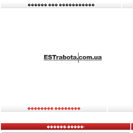
������ ��� �����������
�������� ��������
������.�����: