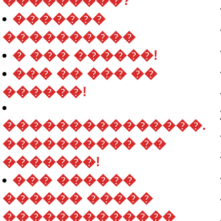
���������?
�������
����������
� ��� ������!
��� �� ��� ��
������!
���������������.
���������� ��
�������!
��� ������
������ �����
�������������