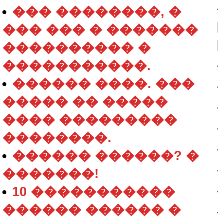
��� ��������, �
��� ��� � �������
���������� �
�����������.
������ ����. ���
����� �� �����
���� ���������
��������.
������ ������? �
�������!
10 �����������
������ ������ �