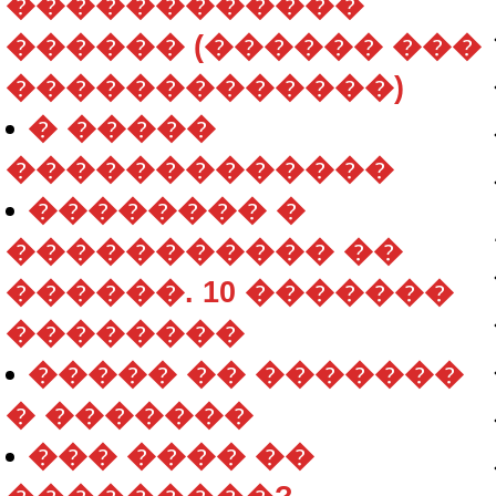
������������
������ (������ ���
�������������)
� �����
�������������
�������� �
����������� ��
������. 10 �������
��������
����� �� �������
� �������
��� ���� ��