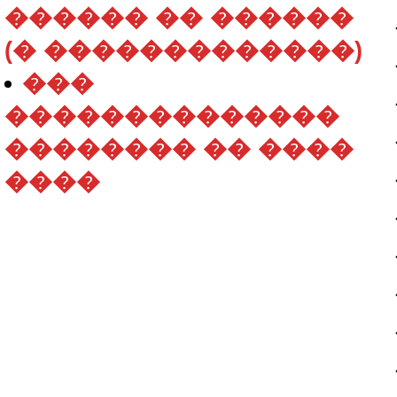
������ �� ������
(� �������������)
���
��������������
�������� �� ����
����