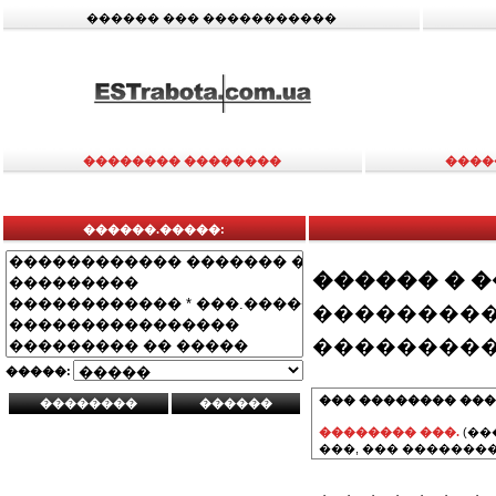
������ ��� �����������
�������� ��������
����
������.�����:
������ � 
���������
���������
�����:
��� �������� ���
�������� ���.
(��
���, ��� ��������