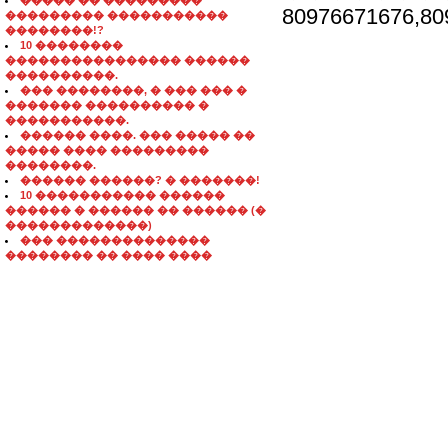
����� �� ���������
80976671676,80
��������� �����������
��������!?
10 ��������
���������������� ������
����������.
��� ��������, � ��� ��� �
������� ���������� �
�����������.
������ ����. ��� ����� ��
����� ���� ���������
��������.
������ ������? � �������!
10 ����������� ������
������ � ������ �� ������ (�
�������������)
��� ��������������
�������� �� ���� ����