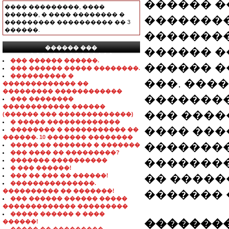
������ �
���� ���������, ����
������, � ���� �������� �
��������
��������� ���������� �� 3
������.
��������
������ ���
������ �� 
���������������
��� ������ ������.
������ �
��� ������ ����� ��������.
���������� �
���. ���
������������� ��
��������� ������������
��������
��� ��������
������������ ������
��� ����
(������ ��� �������������)
� ����� �������������
���� ���
�������� � ����������� ��
������. 10 ������� ��������
��������
����� �� ������� � �������
��� ���� �� ���������?
��������
������� ����������
� ��� ������!
��� �� ��� �� ������!
�� �����
���������������.
���������� �� �������!
������� 
��� ������ ������ �����
������������� ���������
����� ������ � ����
��������
������!