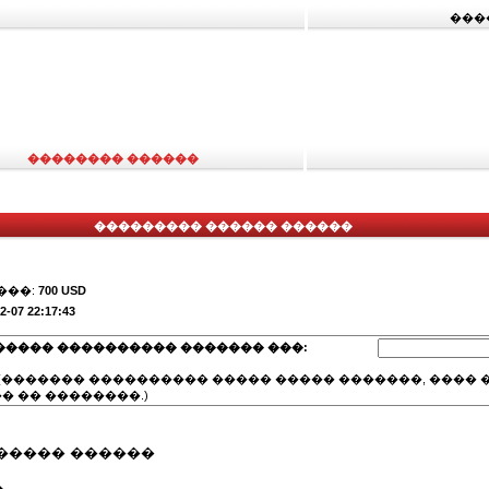
���
�������� ������
��������� ������ ������
���:
700 USD
2-07 22:17:43
����� ���������� ������� ���:
(������� ���������� ����� ����� �������, ���� �
� �� ��������.)
����� ������
�