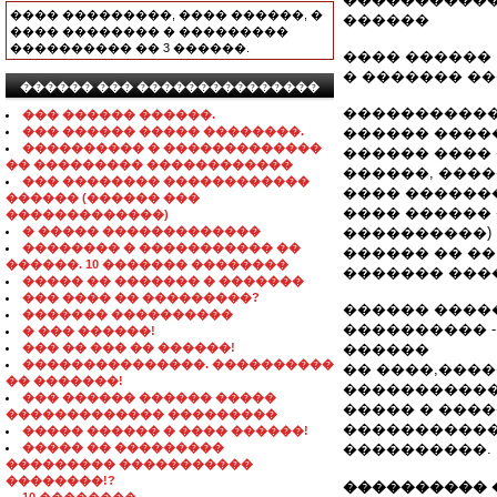
���� ���������, ���� ������, �
������
���� �������� � ���������
���������� �� 3 ������.
���� ������
� ������� ��
������ ��� ���������������
�����������
��� ������ ������.
��� ������ ����� ��������.
������ ����
���������� � �������������
������ ���� 
�� ��������� ������������
������, ����
��� �������� ������������
���� �������
������ (������ ���
���� ������ 
�������������)
� ����� �������������
����������)
�������� � ����������� ��
������ �� �� 
������. 10 ������� ��������
������� ���
����� �� ������� � �������
��� ���� �� ���������?
������ ����
������� ����������
���������� -
� ��� ������!
��� �� ��� �� ������!
������
���������������. ����������
�� ����,���
�� �������!
�����������
��� ������ ������ �����
����� � ����
������������� ���������
�����������
����� ������ � ���� ������!
����� �� ���������
����������.
��������� �����������
��������!?
���������� 