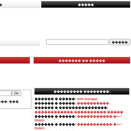
�
�����
������� �� �����
��������� ��������:
������ � �����:
web manager
��, ���
������ � �����:
����������
������ � ���������������:
������������ ���������� �����
������ � �����:
����������� �++ /
Delphi
������ � �����:
����������� �++ /
Delphi