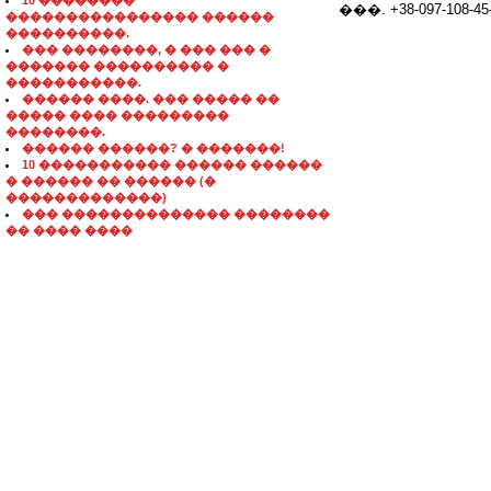
10 ��������
���. +38-097-108-45-
���������������� ������
����������.
��� ��������, � ��� ��� �
������� ���������� �
�����������.
������ ����. ��� ����� ��
����� ���� ���������
��������.
������ ������? � �������!
10 ����������� ������ ������
� ������ �� ������ (�
�������������)
��� �������������� ��������
�� ���� ����