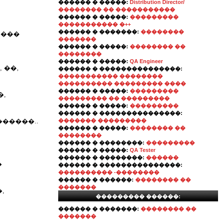
������ � �����:
Distribution Director/
�������� �� �����������
������ � �����:
���������
����������� �++
������ � �������:
��������
 ���
�������
������ � �����:
�������� ��
��������
������ � �����:
QA Engineer
 ��,
������ � ���������������:
����������� ��������
���������� ��������� ����
������ � �����:
���������
�,
��������� �� ���������
������ � �����:
���������
������ � ���������������:
�����..
������� ���������
������ � �����:
�������� ��
��������
������ � ��������:
���������
������ � �����:
QA Tester
������ � ��������:
������
�
������ � ���������������:
���������� -��������
������ � ������:
�������� ��
�������
,
��������� ������:
������ � �������:
�������� ��
�������