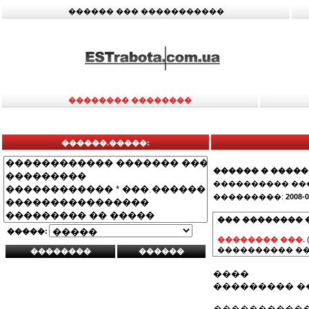
������ ��� �����������
�������� ��������
������.�����:
������ � �����
���������� ��
���������:
2008-0
��� �������� 
�����:
�������� ���.
���������� ��
����
��������� �
����������