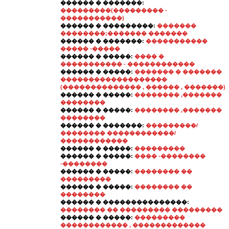
������ � �������:
���������(��������� -
�����������)
������ � ���������:
�������
��������;������� �������
������ � �������:
�����������
����� -�����
������ � �����:
���� �
����������� - ������������
������ � �����:
������� � �������
�������������������
(�������������� , ������ , �������)
������ � �����:
�������� ,�������
��������
������ � �����:
�������� ,�������
��������
������ � �������:
���������/
�������� ������������/
������������
������ � �����:
���������
������ � �����:
���� -��������
-��������
������ � �����:
�������� ��
���������
������ � �����:
�������� ��
��������
������ � ���������������:
�������� �� ��������� ���������
������ � �����:
���������
������������ , �������������