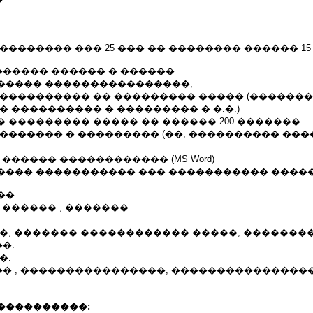
�������� ��� 25 ��� �� �������� ������ 15
����� ������ � ������
����� ����������������;
���������� �� ��������� ����� (�������,
� ���������� � ��������� � �.�.)
 ��������� ����� �� ������ 200 ������� .
������� � ��������� (��, ���������� ���
������ ������������ (MS Word)
���� ����������� ��� ����������� �����
��
 ������ , �������.
��, ������� ������������ �����, �������
�.
�.
� , ����������������, ����������������
����������: